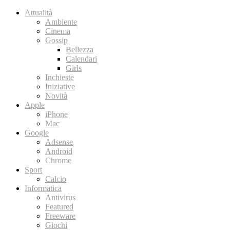
Attualità
Ambiente
Cinema
Gossip
Bellezza
Calendari
Girls
Inchieste
Iniziative
Novità
Apple
iPhone
Mac
Google
Adsense
Android
Chrome
Sport
Calcio
Informatica
Antivirus
Featured
Freeware
Giochi