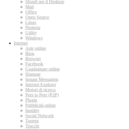
Sfondi per il Desktop
Mail
Office
Open Source
Linux
Pirateria
Utility
Windows
Internet
Aste online
Blog
Browser
Facebook
Guadagnare online
Humour
Instant Messaging
Internet Explorer
Motori di ricerca
Peer to Peer (P2P)
Plugin
Pubblicità online
Inutility
Social Network
Torrent
Trucchi