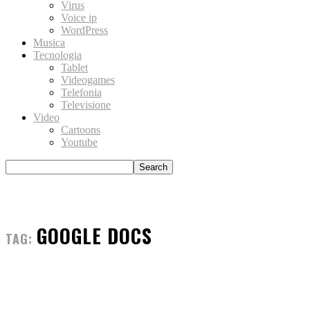
Virus
Voice ip
WordPress
Musica
Tecnologia
Tablet
Videogames
Telefonia
Televisione
Video
Cartoons
Youtube
GOOGLE DOCS
TAG: