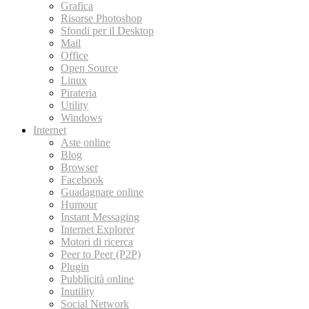
Grafica
Risorse Photoshop
Sfondi per il Desktop
Mail
Office
Open Source
Linux
Pirateria
Utility
Windows
Internet
Aste online
Blog
Browser
Facebook
Guadagnare online
Humour
Instant Messaging
Internet Explorer
Motori di ricerca
Peer to Peer (P2P)
Plugin
Pubblicità online
Inutility
Social Network