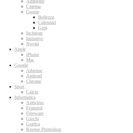
Ambiente
Cinema
Gossip
Bellezza
Calendari
Girls
Inchieste
Iniziative
Novità
Apple
iPhone
Mac
Google
Adsense
Android
Chrome
Sport
Calcio
Informatica
Antivirus
Featured
Freeware
Giochi
Grafica
Risorse Photoshop