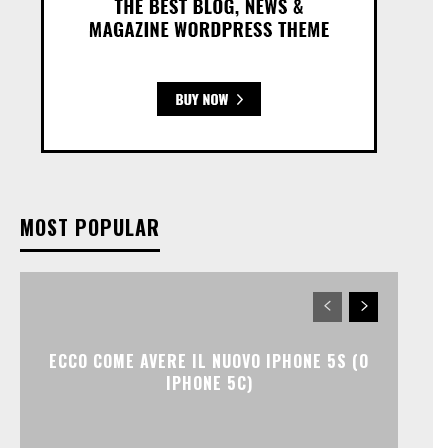
MOST POPULAR
ECCO COME AVERE IL NUOVO IPHONE 5S (O
IPHONE 5C)