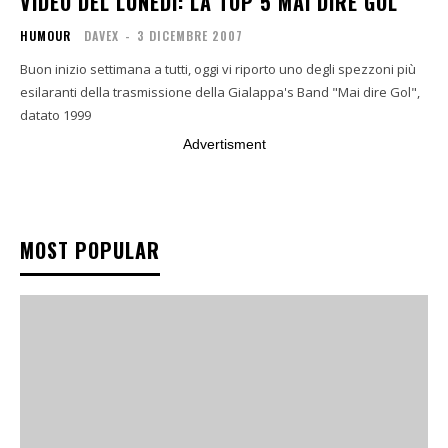
VIDEO DEL LUNEDÌ: LA TOP 5 MAI DIRE GOL
HUMOUR
DAVEX
-
3 DICEMBRE 2007
Buon inizio settimana a tutti, oggi vi riporto uno degli spezzoni più
esilaranti della trasmissione della Gialappa's Band "Mai dire Gol",
datato 1999
Advertisment
MOST POPULAR