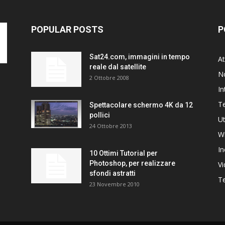
POPULAR POSTS
P
Sat24.com, immagini in tempo
At
reale dal satellite
N
2 Ottobre 2008
In
T
Spettacolare schermo 4K da 12
pollici
Ut
24 Ottobre 2013
W
In
10 Ottimi Tutorial per
Photoshop, per realizzare
V
sfondi astratti
Te
23 Novembre 2010