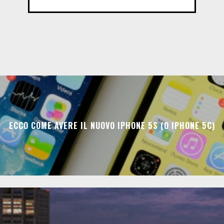
ECCO COME AVERE IL NUOVO IPHONE 5S (O IPHONE 5C)