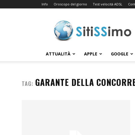
Info
Oroscopo del giorno
Test velocità ADSL
Cont
Sitissimo.com
ATTUALITÀ
APPLE
GOOGLE
GARANTE DELLA CONCORR
TAG: