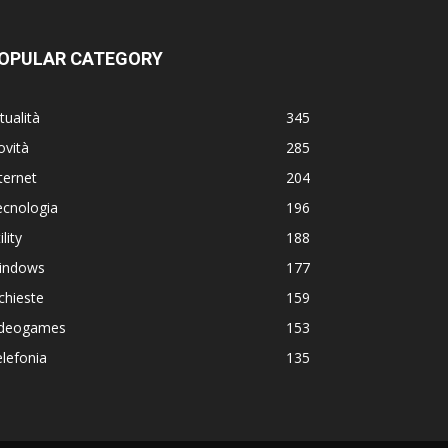
OPULAR CATEGORY
tualità
345
ovità
285
ternet
204
ecnologia
196
ility
188
indows
177
chieste
159
ideogames
153
lefonia
135