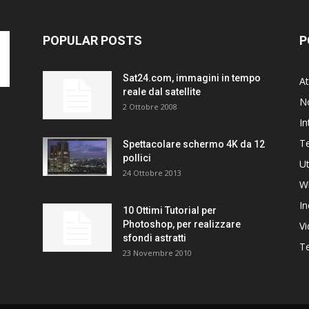
POPULAR POSTS
P
Sat24.com, immagini in tempo
At
reale dal satellite
N
2 Ottobre 2008
In
T
Spettacolare schermo 4K da 12
pollici
Ut
24 Ottobre 2013
W
In
10 Ottimi Tutorial per
Photoshop, per realizzare
V
sfondi astratti
Te
23 Novembre 2010