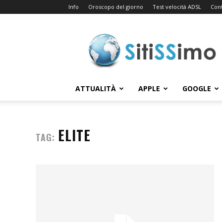
Info
Oroscopo del giorno
Test velocità ADSL
Cont
Sitissimo.com
ATTUALITÀ
APPLE
GOOGLE
ELITE
TAG: