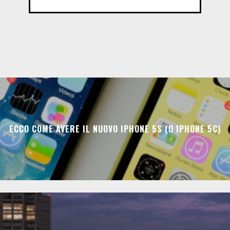
ECCO COME AVERE IL NUOVO IPHONE 5S (O IPHONE 5C)