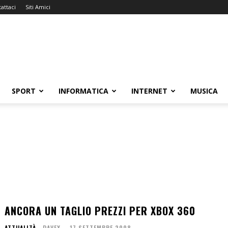
attaci
Siti Amici
SPORT
INFORMATICA
INTERNET
MUSICA
ANCORA UN TAGLIO PREZZI PER XBOX 360
ATTUALITÀ
DAVEX
-
17 SETTEMBRE 2008