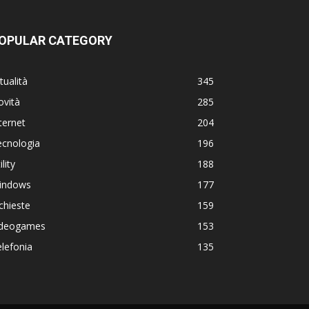
OPULAR CATEGORY
tualità
345
ovità
285
ternet
204
ecnologia
196
ility
188
indows
177
chieste
159
ideogames
153
lefonia
135