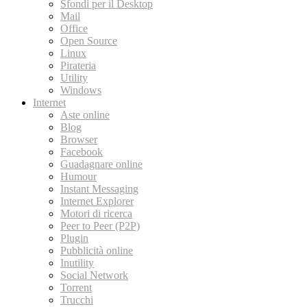
Sfondi per il Desktop
Mail
Office
Open Source
Linux
Pirateria
Utility
Windows
Internet
Aste online
Blog
Browser
Facebook
Guadagnare online
Humour
Instant Messaging
Internet Explorer
Motori di ricerca
Peer to Peer (P2P)
Plugin
Pubblicità online
Inutility
Social Network
Torrent
Trucchi