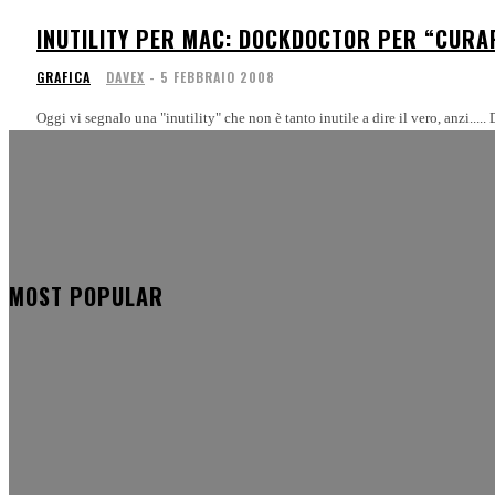
INUTILITY PER MAC: DOCKDOCTOR PER “CURA
GRAFICA
DAVEX
-
5 FEBBRAIO 2008
Oggi vi segnalo una "inutility" che non è tanto inutile a dire il vero, anzi...
MOST POPULAR