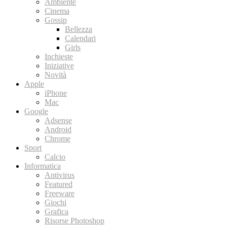
Ambiente
Cinema
Gossip
Bellezza
Calendari
Girls
Inchieste
Iniziative
Novità
Apple
iPhone
Mac
Google
Adsense
Android
Chrome
Sport
Calcio
Informatica
Antivirus
Featured
Freeware
Giochi
Grafica
Risorse Photoshop