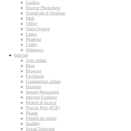
Grafica
Risorse Photoshop
Sfondi per il Desktop
Mail
Office
Open Source
Linux
Pirateria
Utility
Windows
Internet
Aste online
Blog
Browser
Facebook
Guadagnare online
Humour
Instant Messaging
Internet Explorer
Motori di ricerca
Peer to Peer (P2P)
Plugin
Pubblicità online
Inutility
Social Network