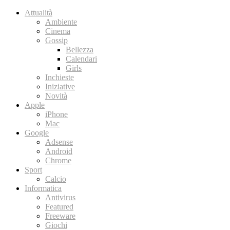
Attualità
Ambiente
Cinema
Gossip
Bellezza
Calendari
Girls
Inchieste
Iniziative
Novità
Apple
iPhone
Mac
Google
Adsense
Android
Chrome
Sport
Calcio
Informatica
Antivirus
Featured
Freeware
Giochi