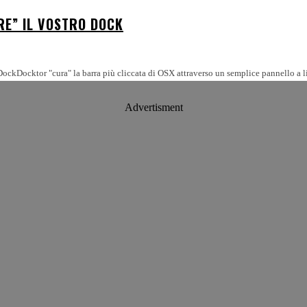
RE” IL VOSTRO DOCK
.. DockDocktor "cura" la barra più cliccata di OSX attraverso un semplice pannello a l
Advertisment