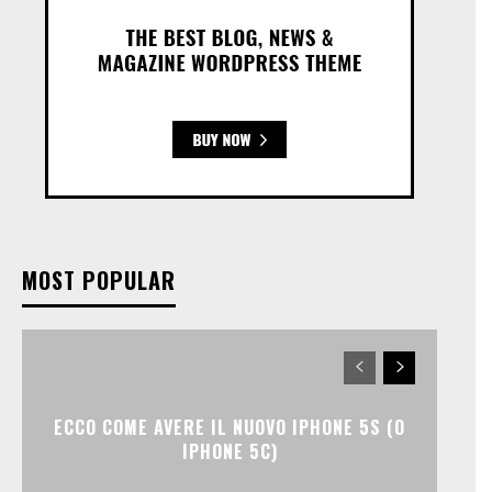
MOST POPULAR
ECCO COME AVERE IL NUOVO IPHONE 5S (O
IPHONE 5C)