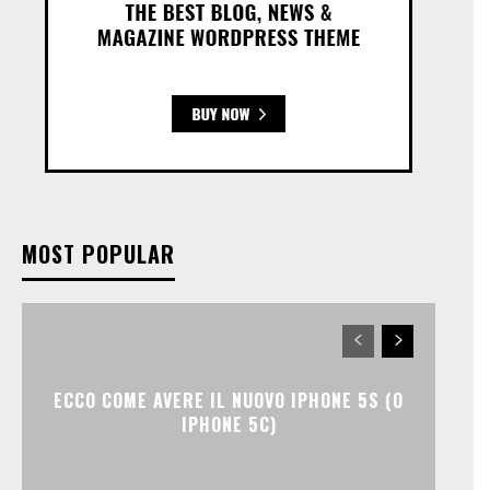
MOST POPULAR
ECCO COME AVERE IL NUOVO IPHONE 5S (O
IPHONE 5C)