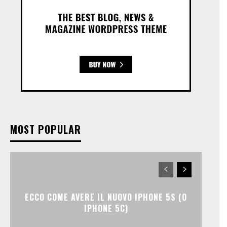
MOST POPULAR
ECCO COME AVERE IL NUOVO IPHONE 5S (O
IPHONE 5C)