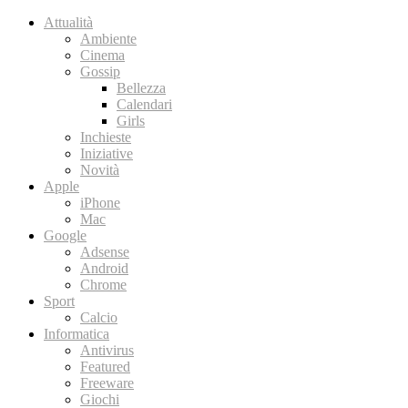
Attualità
Ambiente
Cinema
Gossip
Bellezza
Calendari
Girls
Inchieste
Iniziative
Novità
Apple
iPhone
Mac
Google
Adsense
Android
Chrome
Sport
Calcio
Informatica
Antivirus
Featured
Freeware
Giochi