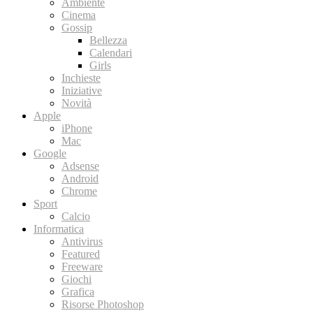
Ambiente
Cinema
Gossip
Bellezza
Calendari
Girls
Inchieste
Iniziative
Novità
Apple
iPhone
Mac
Google
Adsense
Android
Chrome
Sport
Calcio
Informatica
Antivirus
Featured
Freeware
Giochi
Grafica
Risorse Photoshop