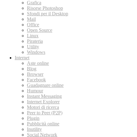
Grafica
Risorse Photoshop
Sfondi per il Desktop
Mail
Office
Open Source
Linux
Pirateria
Utility
Windows
Internet
Aste online
Blog
Browser
Facebook
Guadagnare online
Humour
Instant Messaging
Internet Explorer
Motori di ricerca
Peer to Peer (P2P)
Plugin
Pubblicità online
Inutility
Social Network