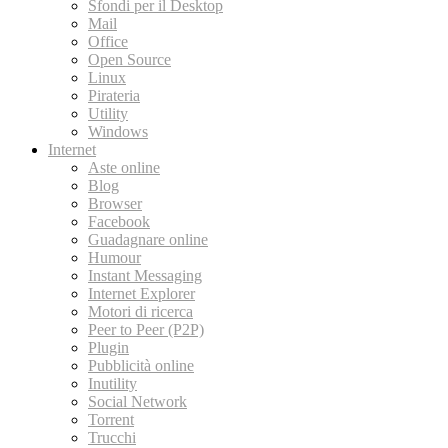
Sfondi per il Desktop
Mail
Office
Open Source
Linux
Pirateria
Utility
Windows
Internet
Aste online
Blog
Browser
Facebook
Guadagnare online
Humour
Instant Messaging
Internet Explorer
Motori di ricerca
Peer to Peer (P2P)
Plugin
Pubblicità online
Inutility
Social Network
Torrent
Trucchi