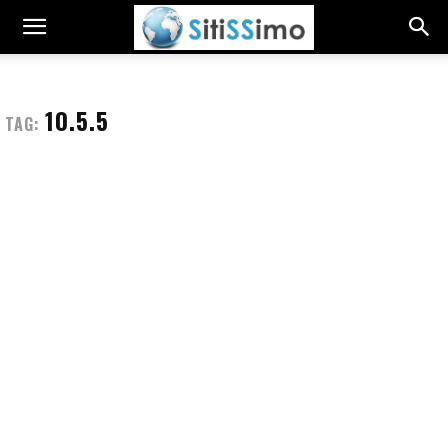
10.5.5
TAG: