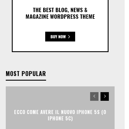
MOST POPULAR
ECCO COME AVERE IL NUOVO IPHONE 5S (O
IPHONE 5C)