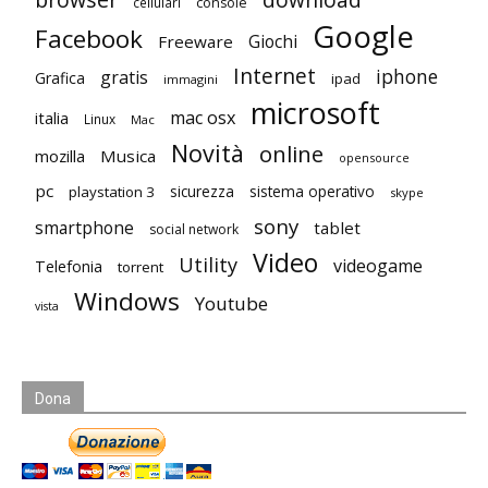
download
cellulari
console
Google
Facebook
Giochi
Freeware
Internet
iphone
gratis
Grafica
ipad
immagini
microsoft
mac osx
italia
Linux
Mac
Novità
online
mozilla
Musica
opensource
pc
playstation 3
sicurezza
sistema operativo
skype
sony
smartphone
tablet
social network
Video
Utility
videogame
Telefonia
torrent
Windows
Youtube
vista
Dona