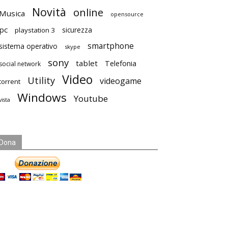
Novità
online
Musica
opensource
pc
playstation 3
sicurezza
smartphone
sistema operativo
skype
sony
tablet
Telefonia
social network
Video
Utility
videogame
torrent
Windows
Youtube
vista
Dona