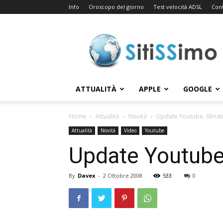
Info
Oroscopo del giorno
Test velocità ADSL
Cont
Sitissimo.com
ATTUALITÀ
APPLE
GOOGLE
Home
Attualità
Novità
Update Youtube, filmati
Attualità
Novità
Video
Youtube
Update Youtube,
By
Davex
-
2 Ottobre 2008
533
0