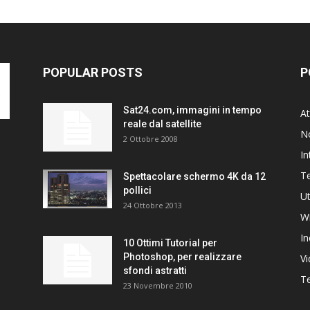
POPULAR POSTS
P
Sat24.com, immagini in tempo
At
reale dal satellite
N
2 Ottobre 2008
In
T
Spettacolare schermo 4K da 12
pollici
Ut
24 Ottobre 2013
W
In
10 Ottimi Tutorial per
Photoshop, per realizzare
V
sfondi astratti
Te
23 Novembre 2010