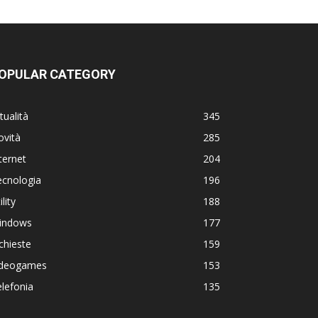
OPULAR CATEGORY
tualità
345
ovità
285
ternet
204
ecnologia
196
ility
188
indows
177
chieste
159
ideogames
153
lefonia
135