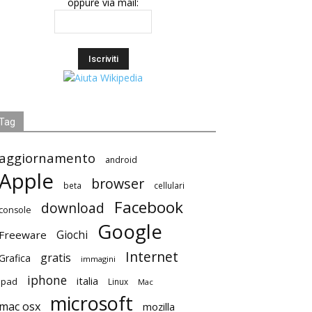
oppure via mail:
Tag
aggiornamento
android
Apple
browser
beta
cellulari
Facebook
download
console
Google
Giochi
Freeware
Internet
gratis
Grafica
immagini
iphone
italia
ipad
Linux
Mac
microsoft
mac osx
mozilla