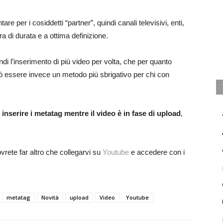
e per i cosiddetti “partner”, quindi canali televisivi, enti,
a di durata e a ottima definizione.
indi l’inserimento di più video per volta, che per quanto
uò essere invece un metodo più sbrigativo per chi con
inserire i metatag mentre il video è in fase di upload
,
rete far altro che collegarvi su
Youtube
e accedere con i
metatag
Novità
upload
Video
Youtube