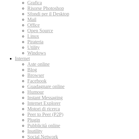
Grafica
Risorse Photoshop
Sfondi per il Desktop
Mail
Office
Open Source
Linux
Pirateria
Utility
Windows
Internet
Aste online
Blog
Browser
Facebook
Guadagnare online
Humour
Instant Messaging
Internet Explorer
Motori di ricerca
Peer to Peer (P2P)
Plugin
Pubblicità online
Inutility
Social Network