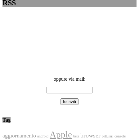
RSS
oppure via mail:
Tag
Apple
browser
aggiornamento
android
console
beta
cellulari