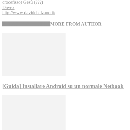
crocefisso) Gesù (???)
Davex
http://www.davidebalzano.it/
RELATED ARTICLES
MORE FROM AUTHOR
[Guida] Installare Android su un normale Netbook