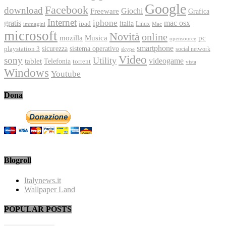
Google
Facebook
download
Freeware
Giochi
Grafica
Internet
iphone
gratis
mac osx
italia
ipad
immagini
Linux
Mac
microsoft
Novità
online
Musica
mozilla
pc
opensource
smartphone
playstation 3
sicurezza
sistema operativo
social network
skype
Video
sony
Utility
videogame
tablet
Telefonia
torrent
vista
Windows
Youtube
Dona
Blogroll
Italynews.it
Wallpaper Land
POPULAR POSTS