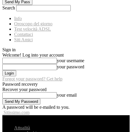
Search
Info
Oroscopo del giorno
Test velocità ADSL
Contattaci
Siti Amici
Sign in
Welcome! Log into your account
your username
your password
Forgot your password? Get help
Password recovery
Recover your password
your email
A password will be e-mailed to you.
Sitissimo.com
Attualità