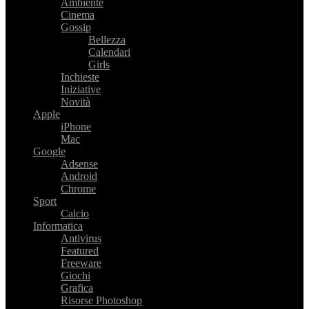
Ambiente
Cinema
Gossip
Bellezza
Calendari
Girls
Inchieste
Iniziative
Novità
Apple
iPhone
Mac
Google
Adsense
Android
Chrome
Sport
Calcio
Informatica
Antivirus
Featured
Freeware
Giochi
Grafica
Risorse Photoshop