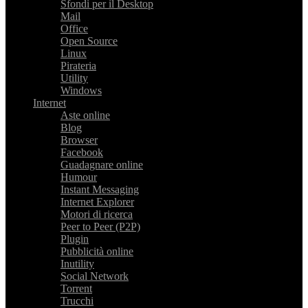
Sfondi per il Desktop
Mail
Office
Open Source
Linux
Pirateria
Utility
Windows
Internet
Aste online
Blog
Browser
Facebook
Guadagnare online
Humour
Instant Messaging
Internet Explorer
Motori di ricerca
Peer to Peer (P2P)
Plugin
Pubblicità online
Inutility
Social Network
Torrent
Trucchi