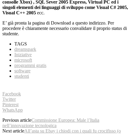
consolle Xbox) , SQL Sever 2005 Express, Virtual PC ed i
singoli elementi dei linguaggi di sviluppo come Visual C# 2005,
Visual C++ 2005
ecc.
E’ già pronta la pagina di Download a questo indirizzo. Per
procedere è chiaramente necessario convalidare il proprio status di
studente.
TAGS
dreamspark
Iniziative
microsoft
programmi gratis
software
studenti
Facebook
Twitter
Pinterest
WhatsApp
Previous article
Commissione Europea: Male l’Italia
nell’innovazione tecnologica
Next article
All’asta su Ebay i chiodi con i quali fu crocifisso (o