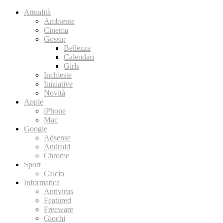
Attualità
Ambiente
Cinema
Gossip
Bellezza
Calendari
Girls
Inchieste
Iniziative
Novità
Apple
iPhone
Mac
Google
Adsense
Android
Chrome
Sport
Calcio
Informatica
Antivirus
Featured
Freeware
Giochi