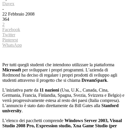
Davex
-
22 Febbraio 2008
364
2
Facebook
Twitter
Pinterest
WhatsApp
Per tutti quegli studenti che intendono utilizzare la piattaforma
Microsoft
per sviluppare i propri programmi. L’azienda di
Redmond ha deciso di regalare i propri prodotti di sviluppo agli
studenti attraverso il progetto che si chiama
DreamSpark
.
L’iniziativa parte da
11 nazioni
(Usa, U.K., Canada, Cina,
Germania, Francia, Finlandia, Spagna, Svezia, Svizzera e Belgio) e
verrà progressivamente estesa al resto dei paesi (Italia compresa).
L’annuncio è stato dato direttamente da Bill Gates alla
Stanford
university
.
L’elenco dei pacchetti comprende
Windows Server 2003, Visual
Studio 2008 Pro, Expression studio, Xna Game Studio (per