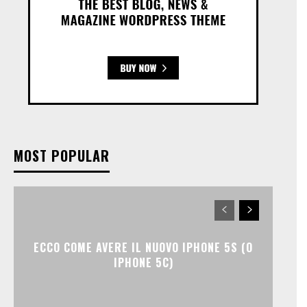
MOST POPULAR
ECCO COME AVERE IL NUOVO IPHONE 5S (O
IPHONE 5C)