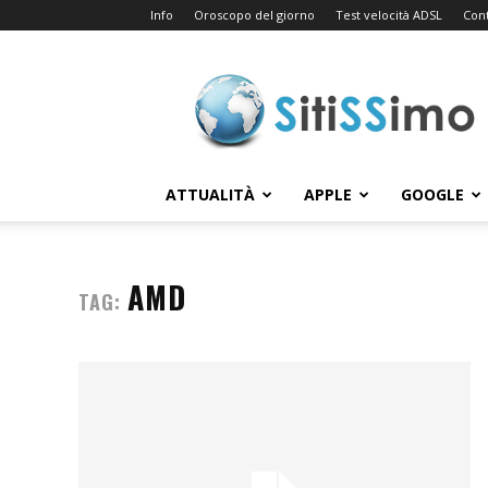
Info
Oroscopo del giorno
Test velocità ADSL
Cont
Sitissimo.com
ATTUALITÀ
APPLE
GOOGLE
AMD
TAG: