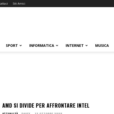
attaci
Siti Amici
SPORT
INFORMATICA
INTERNET
MUSICA
AMD SI DIVIDE PER AFFRONTARE INTEL
ATTUALITÀ
DAVEX
-
13 OTTOBRE 2008