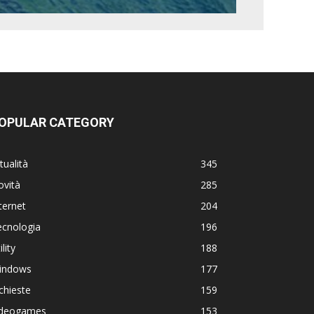
OPULAR CATEGORY
tualità
345
ovità
285
ternet
204
ecnologia
196
ility
188
indows
177
chieste
159
ideogames
153