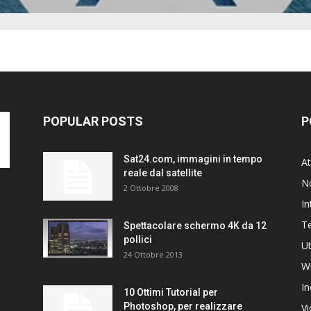
POPULAR POSTS
P
Sat24.com, immagini in tempo
At
reale dal satellite
N
2 Ottobre 2008
In
T
Spettacolare schermo 4K da 12
pollici
Ut
24 Ottobre 2013
W
In
10 Ottimi Tutorial per
Photoshop, per realizzare
V