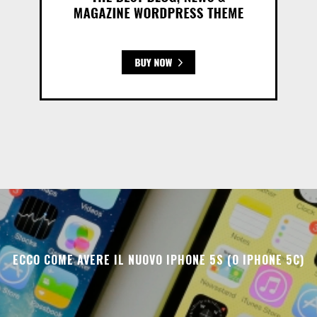
ECCO COME AVERE IL NUOVO IPHONE 5S (O IPHONE 5C)