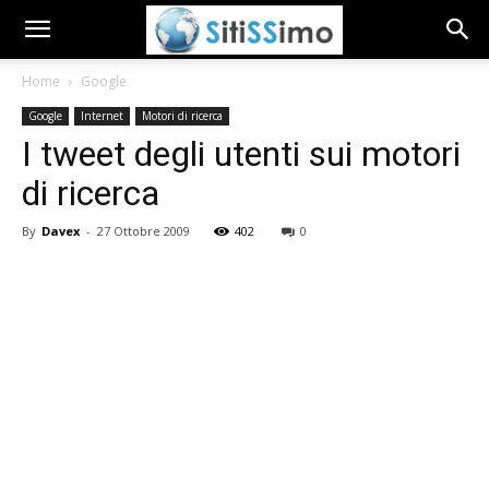
Home
Google
Google
Internet
Motori di ricerca
I tweet degli utenti sui motori
di ricerca
By
Davex
-
27 Ottobre 2009
402
0