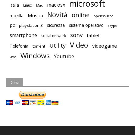
microsoft
mac osx
italia
Linux
Mac
Novità
online
mozilla
Musica
opensource
pc
playstation 3
sicurezza
sistema operativo
skype
sony
smartphone
tablet
social network
Video
Utility
videogame
Telefonia
torrent
Windows
Youtube
vista
Dona