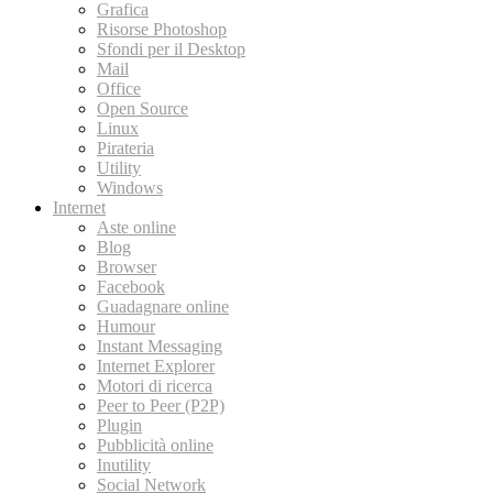
Grafica
Risorse Photoshop
Sfondi per il Desktop
Mail
Office
Open Source
Linux
Pirateria
Utility
Windows
Internet
Aste online
Blog
Browser
Facebook
Guadagnare online
Humour
Instant Messaging
Internet Explorer
Motori di ricerca
Peer to Peer (P2P)
Plugin
Pubblicità online
Inutility
Social Network