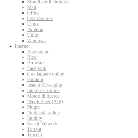
Sfondi per il Desktop
Mail
Office
Open Source
Linux
Pirateria
Utility
Windows
Internet
Aste online
Blog
Browser
Facebook
Guadagnare online
Humour
Instant Messaging
Internet Explorer
Motori di ricerca
Peer to Peer (P2P)
Plugin
Pubblicità online
Inutility
Social Network
Torrent
Trucchi