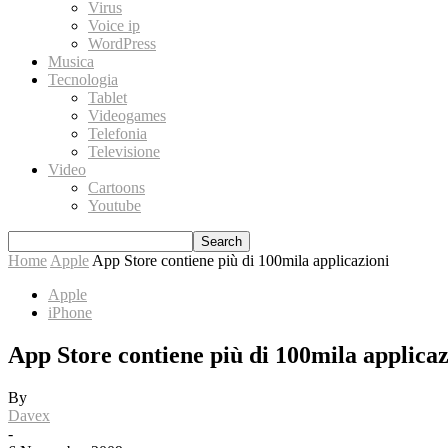
Virus
Voice ip
WordPress
Musica
Tecnologia
Tablet
Videogames
Telefonia
Televisione
Video
Cartoons
Youtube
Home
Apple
App Store contiene più di 100mila applicazioni
Apple
iPhone
App Store contiene più di 100mila applicaz
By
Davex
-