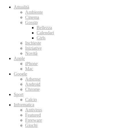
Attualità
Ambiente
Cinema
Gossip
Bellezza
Calendari
Girls
Inchieste
Iniziative
Novità
Apple
iPhone
Mac
Google
Adsense
Android
Chrome
Sport
Calcio
Informatica
Antivirus
Featured
Freeware
Giochi