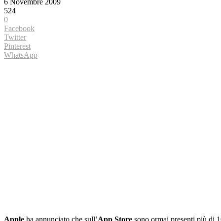
6 Novembre 2009
524
0
Facebook
Twitter
Pinterest
WhatsApp
Apple
ha annunciato che sull’
App Store
sono ormai presenti più di 