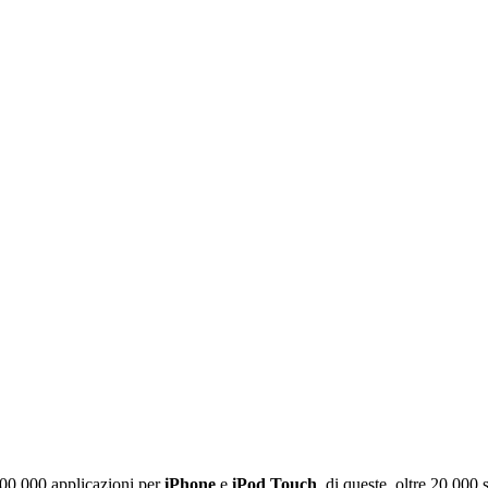
100.000 applicazioni per
iPhone
e
iPod Touch
, di queste, oltre 20.000