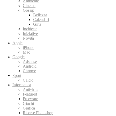
Ambiente
Cinema
Gossip
Bellezza
Calendari
Girls
Inchieste
Iniziative
Novità
Apple
iPhone
Mac
Google
Adsense
Android
Chrome
Sport
Calcio
Informatica
Antivirus
Featured
Freeware
Giochi
Grafica
Risorse Photoshop