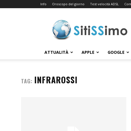
Info
Oroscopo del giorno
Test velocità ADSL
Cont
Sitissimo.com
ATTUALITÀ
APPLE
GOOGLE
INFRAROSSI
TAG: