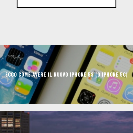
ECCO COME AVERE IL NUOVO IPHONE 5S (O IPHONE 5C)