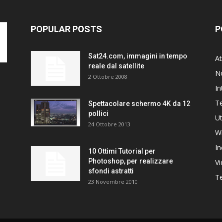
POPULAR POSTS
P
Sat24.com, immagini in tempo
At
reale dal satellite
N
2 Ottobre 2008
In
T
Spettacolare schermo 4K da 12
pollici
Ut
24 Ottobre 2013
W
In
10 Ottimi Tutorial per
Photoshop, per realizzare
V
sfondi astratti
Te
23 Novembre 2010