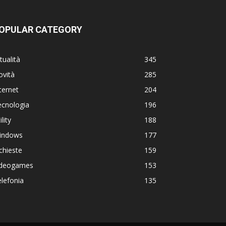
OPULAR CATEGORY
tualità
345
ovità
285
ternet
204
ecnologia
196
ility
188
indows
177
chieste
159
ideogames
153
lefonia
135