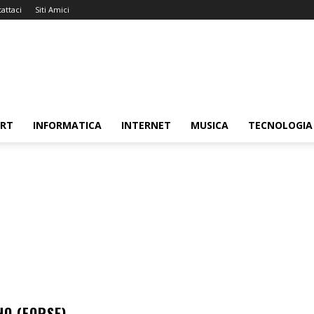
attaci
Siti Amici
ORT
INFORMATICA
INTERNET
MUSICA
TECNOLOGIA
NO (FORSE)