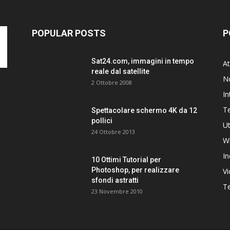
POPULAR POSTS
P
Sat24.com, immagini in tempo
At
reale dal satellite
N
2 Ottobre 2008
In
T
Spettacolare schermo 4K da 12
pollici
Ut
24 Ottobre 2013
W
In
10 Ottimi Tutorial per
Photoshop, per realizzare
V
sfondi astratti
Te
23 Novembre 2010