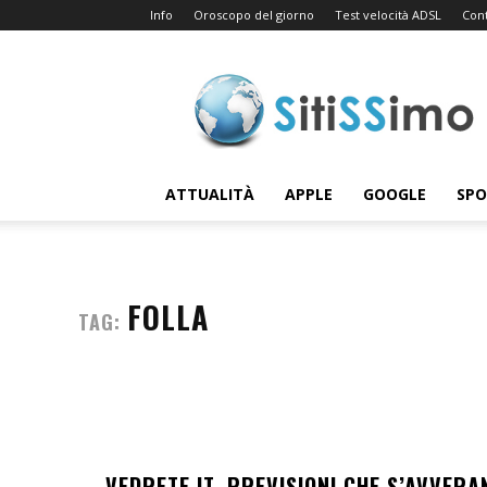
Info
Oroscopo del giorno
Test velocità ADSL
Cont
Sitissimo.com
ATTUALITÀ
APPLE
GOOGLE
SP
FOLLA
TAG:
VEDRETE.IT, PREVISIONI CHE S’AVVERA