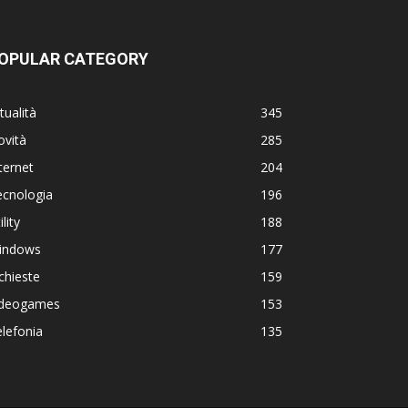
OPULAR CATEGORY
tualità
345
ovità
285
ternet
204
ecnologia
196
ility
188
indows
177
chieste
159
ideogames
153
lefonia
135