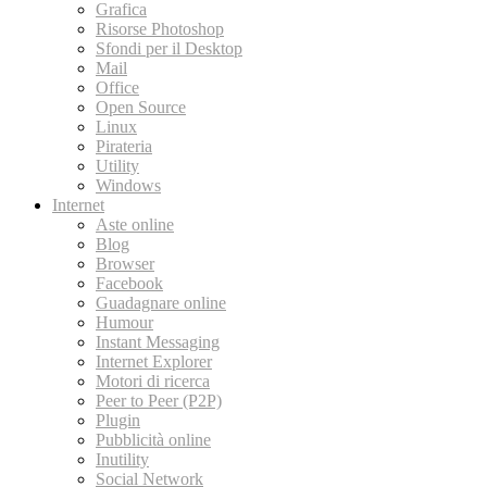
Grafica
Risorse Photoshop
Sfondi per il Desktop
Mail
Office
Open Source
Linux
Pirateria
Utility
Windows
Internet
Aste online
Blog
Browser
Facebook
Guadagnare online
Humour
Instant Messaging
Internet Explorer
Motori di ricerca
Peer to Peer (P2P)
Plugin
Pubblicità online
Inutility
Social Network