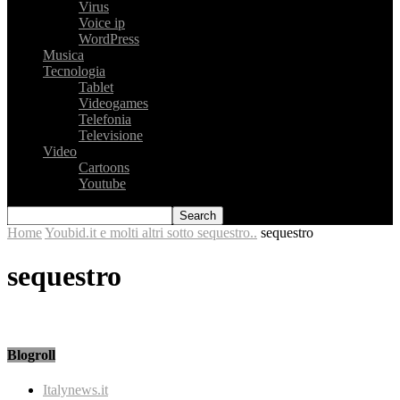
Virus
Voice ip
WordPress
Musica
Tecnologia
Tablet
Videogames
Telefonia
Televisione
Video
Cartoons
Youtube
Home
Youbid.it e molti altri sotto sequestro..
sequestro
sequestro
Blogroll
Italynews.it