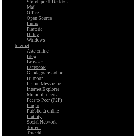
Sfondi per il Desktop
Mail
Office
Open Source
Linux
Pirateria
Utility
Windows
Internet
Aste online
Blog
Browser
Facebook
Guadagnare online
Humour
Instant Messaging
Internet Explorer
Motori di ricerca
Peer to Peer (P2P)
Plugin
Pubblicità online
Inutility
Social Network
Torrent
Trucchi