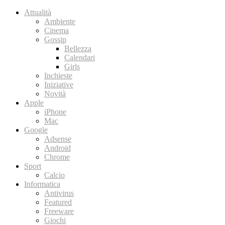
Attualità
Ambiente
Cinema
Gossip
Bellezza
Calendari
Girls
Inchieste
Iniziative
Novità
Apple
iPhone
Mac
Google
Adsense
Android
Chrome
Sport
Calcio
Informatica
Antivirus
Featured
Freeware
Giochi