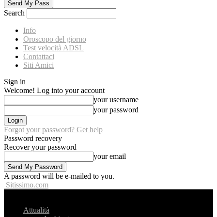
Search
Info
Oroscopo del giorno
Test velocità ADSL
Contattaci
Siti Amici
Sign in
Welcome! Log into your account
your username
your password
Forgot your password? Get help
Password recovery
Recover your password
your email
A password will be e-mailed to you.
Sitissimo.com
Attualità