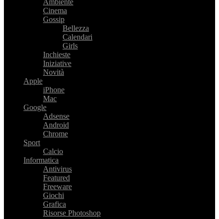
Ambiente
Cinema
Gossip
Bellezza
Calendari
Girls
Inchieste
Iniziative
Novità
Apple
iPhone
Mac
Google
Adsense
Android
Chrome
Sport
Calcio
Informatica
Antivirus
Featured
Freeware
Giochi
Grafica
Risorse Photoshop