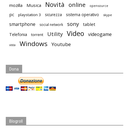
Novità
online
mozilla
Musica
opensource
pc
playstation 3
sicurezza
sistema operativo
skype
sony
smartphone
tablet
social network
Video
Utility
videogame
Telefonia
torrent
Windows
Youtube
vista
Dona
Blogroll