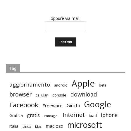
oppure via mail:
Tag
Apple
aggiornamento
android
beta
browser
download
cellulari
console
Google
Facebook
Giochi
Freeware
Internet
iphone
gratis
Grafica
ipad
immagini
microsoft
mac osx
italia
Linux
Mac