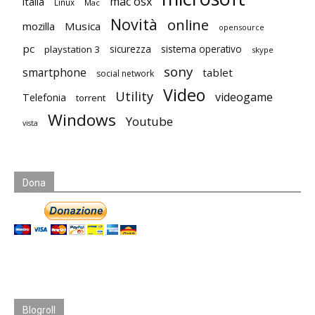
mac osx
italia
Linux
Mac
Novità
online
mozilla
Musica
opensource
pc
playstation 3
sicurezza
sistema operativo
skype
sony
smartphone
tablet
social network
Video
Utility
videogame
Telefonia
torrent
Windows
Youtube
vista
Dona
Blogroll