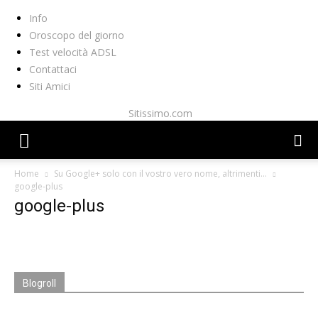
Info
Oroscopo del giorno
Test velocità ADSL
Contattaci
Siti Amici
Sitissimo.com
Home
Su Google+ solo con il vostro vero nome, altrimenti…
google-plus
google-plus
Blogroll