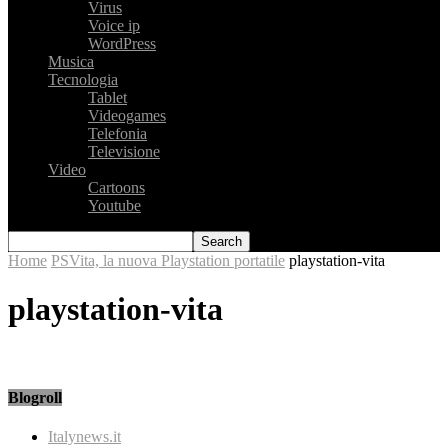
Virus
Voice ip
WordPress
Musica
Tecnologia
Tablet
Videogames
Telefonia
Televisione
Video
Cartoons
Youtube
Home
PSVita, la nuova Playstation portatile
playstation-vita
playstation-vita
Blogroll
Italynews.it