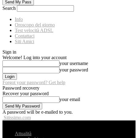
Search
Info
Oroscopo del giorno
Test velocità ADSL
Contattaci
Siti Amici
Sign in
Welcome! Log into your account
your username
your password
Forgot your password? Get help
Password recovery
Recover your password
your email
A password will be e-mailed to you.
Sitissimo.com
Attualità