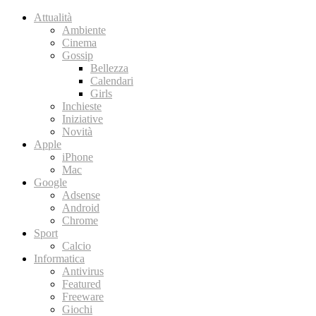
Attualità
Ambiente
Cinema
Gossip
Bellezza
Calendari
Girls
Inchieste
Iniziative
Novità
Apple
iPhone
Mac
Google
Adsense
Android
Chrome
Sport
Calcio
Informatica
Antivirus
Featured
Freeware
Giochi