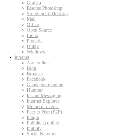
Grafica
Risorse Photoshop
Sfondi per il Desktop
Mail
Office
Open Source
Linux
Pirateria
Utility
Windows
Internet
Aste online
Blog
Browser
Facebook
Guadagnare online
Humour
Instant Messaging
Internet Explorer
Motori di ricerca
Peer to Peer (P2P)
Plugin
Pubblicità online
Inutility
Social Network