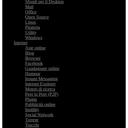
Sfondi per il Desktop
Mail
Office
Open Source
Linux
Pirateria
Utility
Windows
Internet
Aste online
Blog
Browser
Facebook
Guadagnare online
Humour
Instant Messaging
Internet Explorer
Motori di ricerca
Peer to Peer (P2P)
Plugin
Pubblicità online
Inutility
Social Network
Torrent
Trucchi