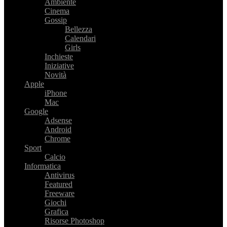
Ambiente
Cinema
Gossip
Bellezza
Calendari
Girls
Inchieste
Iniziative
Novità
Apple
iPhone
Mac
Google
Adsense
Android
Chrome
Sport
Calcio
Informatica
Antivirus
Featured
Freeware
Giochi
Grafica
Risorse Photoshop