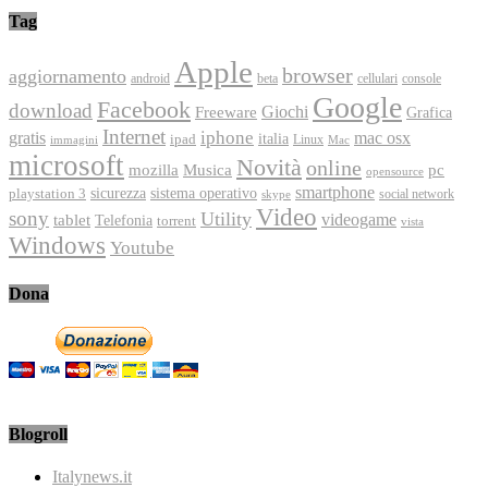
Tag
Apple
browser
aggiornamento
android
console
beta
cellulari
Google
Facebook
download
Freeware
Giochi
Grafica
Internet
iphone
gratis
mac osx
italia
ipad
immagini
Linux
Mac
microsoft
Novità
online
Musica
mozilla
pc
opensource
smartphone
playstation 3
sicurezza
sistema operativo
social network
skype
Video
sony
Utility
videogame
tablet
Telefonia
torrent
vista
Windows
Youtube
Dona
Blogroll
Italynews.it