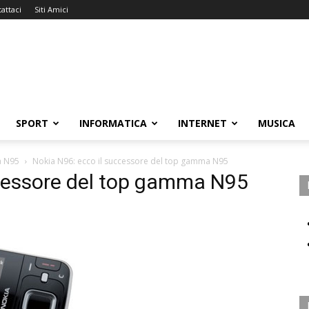
attaci
Siti Amici
SPORT
INFORMATICA
INTERNET
MUSICA
a N95
Nokia N96: ecco il successore del top gamma N95
ccessore del top gamma N95