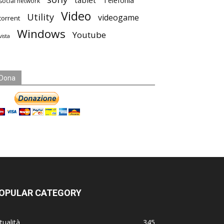
tablet
Telefonia
social network
Video
Utility
videogame
torrent
Windows
Youtube
vista
Dona
OPULAR CATEGORY
tualità
345