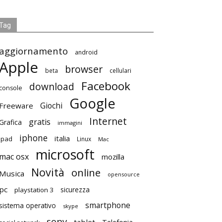
Tag
aggiornamento
android
Apple
browser
beta
cellulari
Facebook
download
console
Google
Giochi
Freeware
Internet
gratis
Grafica
immagini
iphone
italia
ipad
Linux
Mac
microsoft
mac osx
mozilla
Novità
online
Musica
opensource
pc
playstation 3
sicurezza
smartphone
sistema operativo
skype
sony