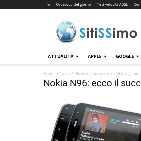
Info
Oroscopo del giorno
Test velocità ADSL
Cont
Sitissimo.com
ATTUALITÀ
APPLE
GOOGLE
Home
Nokia N96: ecco il successore del top gamm
Nokia N96: ecco il su