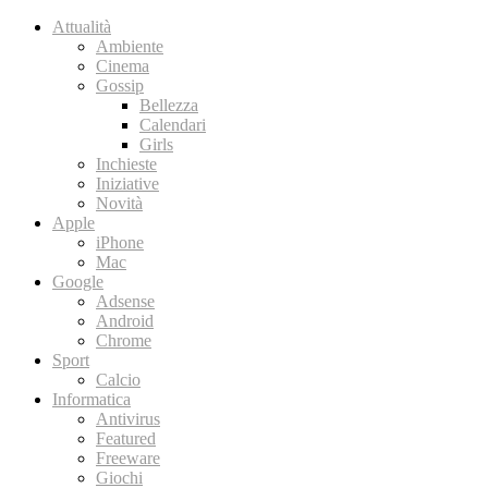
Attualità
Ambiente
Cinema
Gossip
Bellezza
Calendari
Girls
Inchieste
Iniziative
Novità
Apple
iPhone
Mac
Google
Adsense
Android
Chrome
Sport
Calcio
Informatica
Antivirus
Featured
Freeware
Giochi