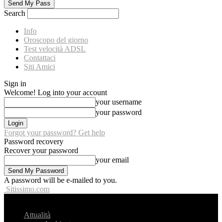
Search
Info
Oroscopo del giorno
Test velocità ADSL
Contattaci
Siti Amici
Sign in
Welcome! Log into your account
your username
your password
Forgot your password? Get help
Password recovery
Recover your password
your email
A password will be e-mailed to you.
Sitissimo.com
Attualità