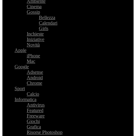
Ambiente
Cinema
Gossip
Bellezza
Calendari
Girls
Inchieste
Iniziative
Novità
Apple
iPhone
Mac
Google
Adsense
Android
Chrome
Sport
Calcio
Informatica
Antivirus
Featured
Freeware
Giochi
Grafica
Risorse Photoshop