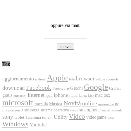
oppure via mail:
Tag
Apple
browser
aggiornamento
android
console
beta
cellulari
Google
Facebook
download
Freeware
Giochi
Grafica
Internet
iphone
gratis
mac osx
italia
ipad
immagini
Linux
Mac
microsoft
Novità
online
Musica
mozilla
pc
opensource
smartphone
playstation 3
sicurezza
sistema operativo
social network
skype
Video
sony
Utility
videogame
tablet
Telefonia
torrent
vista
Windows
Youtube