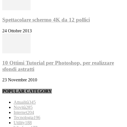
Spettacolare schermo 4K da 12 pollici
24 Ottobre 2013
10 Ottimi Tutorial per Photoshop, per realizzare
sfondi astratti
23 Novembre 2010
POPULAR CATEGORY
Attualità
345
Novità
285
Internet
204
Tecnologia
196
Utility
188