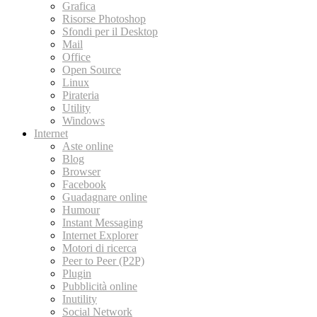
Grafica
Risorse Photoshop
Sfondi per il Desktop
Mail
Office
Open Source
Linux
Pirateria
Utility
Windows
Internet
Aste online
Blog
Browser
Facebook
Guadagnare online
Humour
Instant Messaging
Internet Explorer
Motori di ricerca
Peer to Peer (P2P)
Plugin
Pubblicità online
Inutility
Social Network