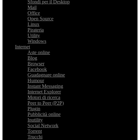
Sfondi per il Desktop
Mail
Office
Open Source
Linux
Pirateria
Utility
Windows
Internet
Aste online
Blog
Browser
Facebook
Guadagnare online
Humour
Instant Messaging
Internet Explorer
Motori di ricerca
Peer to Peer (P2P)
Plugin
Pubblicità online
Inutility
Social Network
Torrent
Trucchi