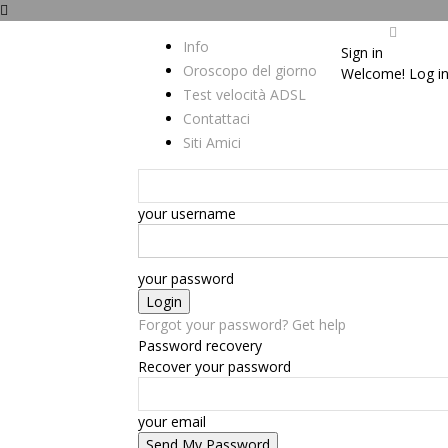
Info
Sign in
Oroscopo del giorno
Welcome! Log in
Test velocità ADSL
Contattaci
Siti Amici
your username
your password
Forgot your password? Get help
Password recovery
Recover your password
your email