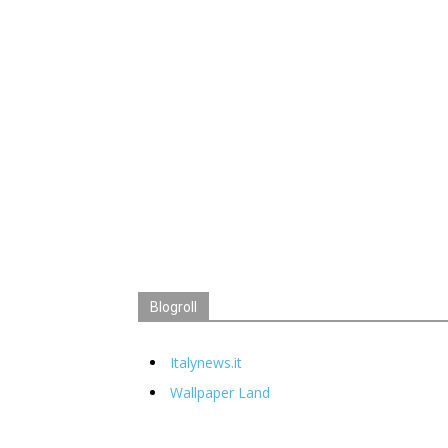
Blogroll
Italynews.it
Wallpaper Land