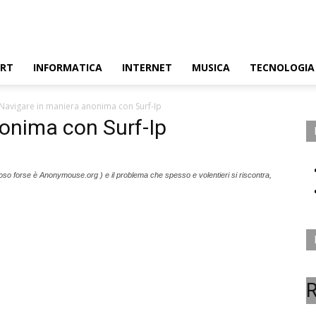
ORT
INFORMATICA
INTERNET
MUSICA
TECNOLOGIA
Navigare in maniera anonima con Surf-Ip
onima con Surf-Ip
famoso forse è Anonymouse.org ) e il problema che spesso e volentieri si riscontra,