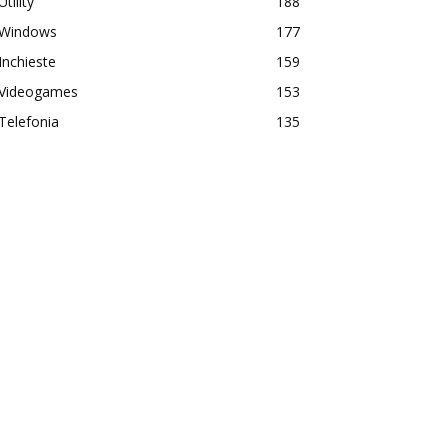
Utility
188
Windows
177
Inchieste
159
Videogames
153
Telefonia
135