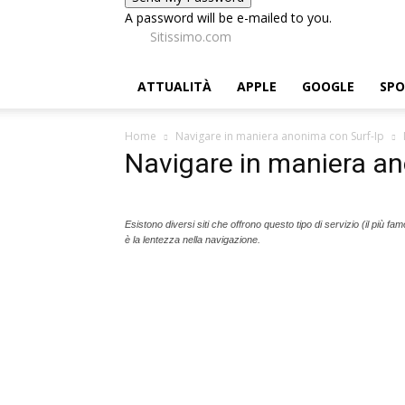
A password will be e-mailed to you.
Sitissimo.com
ATTUALITÀ
APPLE
GOOGLE
SP
Home
Navigare in maniera anonima con Surf-Ip
Navigare in maniera an
Esistono diversi siti che offrono questo tipo di servizio (il più 
è la lentezza nella navigazione.