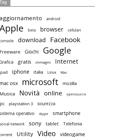
Tag
aggiornamento
android
Apple
browser
beta
cellulari
Facebook
download
console
Google
Giochi
Freeware
Internet
gratis
Grafica
immagini
iphone
italia
ipad
Linux
Mac
microsoft
mac osx
mozilla
Novità
online
Musica
opensource
pc
playstation 3
sicurezza
smartphone
sistema operativo
skype
sony
tablet
Telefonia
social network
Video
Utility
videogame
torrent