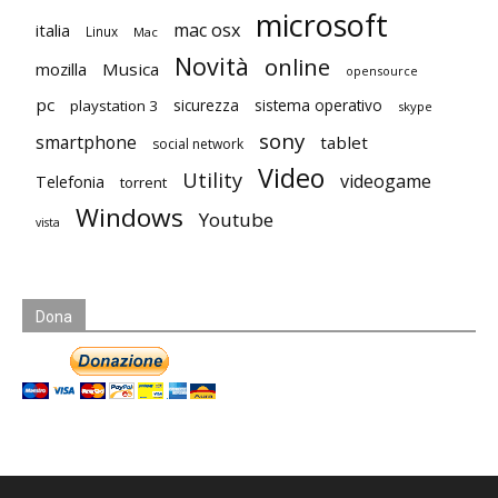
microsoft
mac osx
italia
Linux
Mac
Novità
online
mozilla
Musica
opensource
pc
playstation 3
sicurezza
sistema operativo
skype
sony
smartphone
tablet
social network
Video
Utility
videogame
Telefonia
torrent
Windows
Youtube
vista
Dona