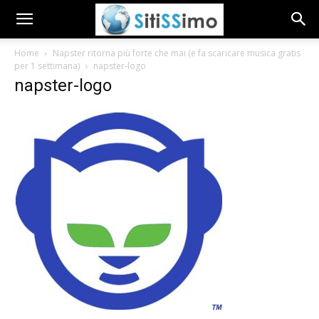
Home
Napster ritorna più forte che mai (e fa scaricare musica gratis
per 1 settimana)
napster-logo
napster-logo