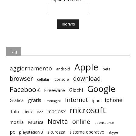
Tag
Apple
aggiornamento
android
beta
browser
download
cellulari
console
Google
Facebook
Giochi
Freeware
Internet
iphone
gratis
Grafica
ipad
immagini
microsoft
mac osx
italia
Linux
Mac
Novità
online
mozilla
Musica
opensource
pc
playstation 3
sicurezza
sistema operativo
skype