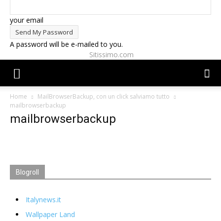
your email
A password will be e-mailed to you.
Sitissimo.com
Home
MailBrowserBackup, con un click salviamo tutto
mailbrowserbackup
mailbrowserbackup
Blogroll
Italynews.it
Wallpaper Land