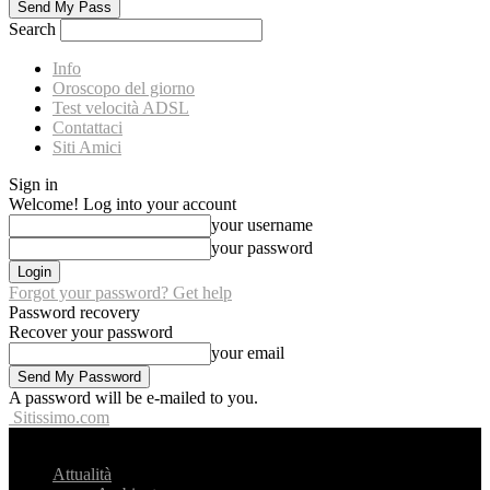
Search
Info
Oroscopo del giorno
Test velocità ADSL
Contattaci
Siti Amici
Sign in
Welcome! Log into your account
your username
your password
Forgot your password? Get help
Password recovery
Recover your password
your email
A password will be e-mailed to you.
Sitissimo.com
Attualità