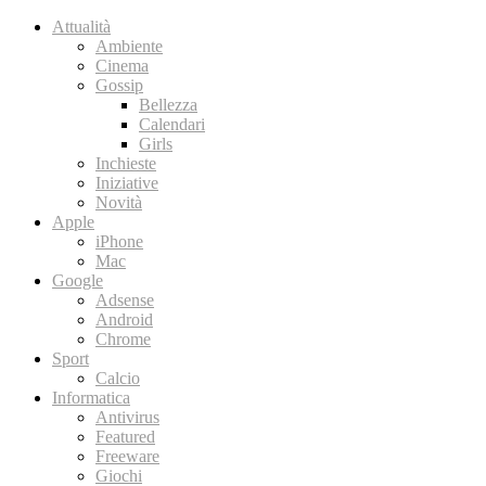
Attualità
Ambiente
Cinema
Gossip
Bellezza
Calendari
Girls
Inchieste
Iniziative
Novità
Apple
iPhone
Mac
Google
Adsense
Android
Chrome
Sport
Calcio
Informatica
Antivirus
Featured
Freeware
Giochi