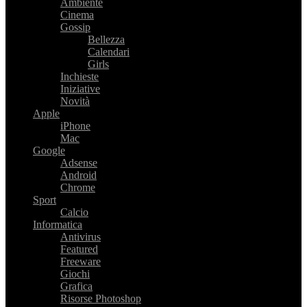
Ambiente
Cinema
Gossip
Bellezza
Calendari
Girls
Inchieste
Iniziative
Novità
Apple
iPhone
Mac
Google
Adsense
Android
Chrome
Sport
Calcio
Informatica
Antivirus
Featured
Freeware
Giochi
Grafica
Risorse Photoshop