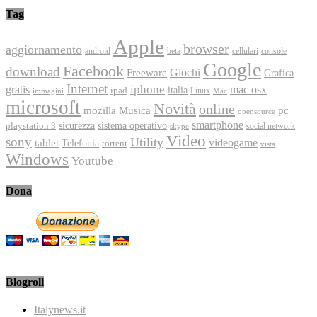
Tag
Apple
browser
aggiornamento
android
console
beta
cellulari
Google
Facebook
download
Freeware
Giochi
Grafica
Internet
iphone
gratis
mac osx
italia
ipad
immagini
Linux
Mac
microsoft
Novità
online
Musica
mozilla
pc
opensource
smartphone
playstation 3
sicurezza
sistema operativo
social network
skype
Video
sony
Utility
videogame
tablet
Telefonia
torrent
vista
Windows
Youtube
Dona
Blogroll
Italynews.it