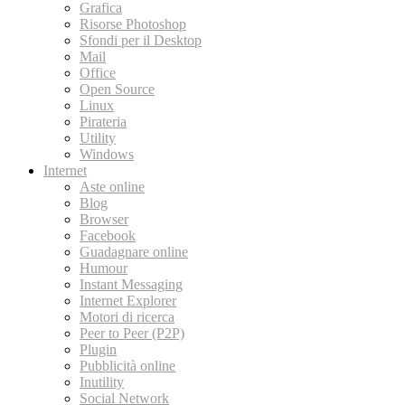
Grafica
Risorse Photoshop
Sfondi per il Desktop
Mail
Office
Open Source
Linux
Pirateria
Utility
Windows
Internet
Aste online
Blog
Browser
Facebook
Guadagnare online
Humour
Instant Messaging
Internet Explorer
Motori di ricerca
Peer to Peer (P2P)
Plugin
Pubblicità online
Inutility
Social Network