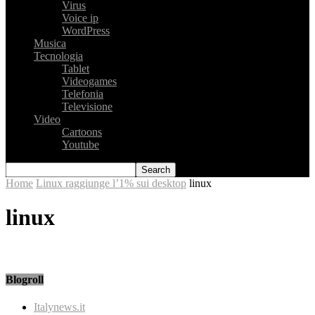
Virus
Voice ip
WordPress
Musica
Tecnologia
Tablet
Videogames
Telefonia
Televisione
Video
Cartoons
Youtube
Home
Linux raggiunge l’1% sui desktop
linux
linux
Blogroll
Italynews.it