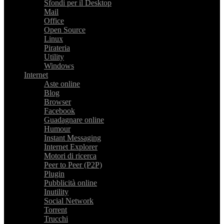
Sfondi per il Desktop
Mail
Office
Open Source
Linux
Pirateria
Utility
Windows
Internet
Aste online
Blog
Browser
Facebook
Guadagnare online
Humour
Instant Messaging
Internet Explorer
Motori di ricerca
Peer to Peer (P2P)
Plugin
Pubblicità online
Inutility
Social Network
Torrent
Trucchi