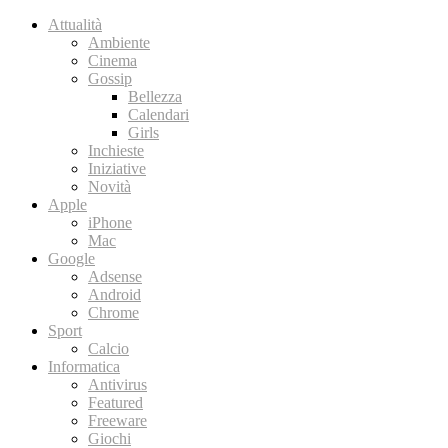
Attualità
Ambiente
Cinema
Gossip
Bellezza
Calendari
Girls
Inchieste
Iniziative
Novità
Apple
iPhone
Mac
Google
Adsense
Android
Chrome
Sport
Calcio
Informatica
Antivirus
Featured
Freeware
Giochi