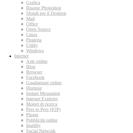
Grafica
Risorse Photoshop
Sfondi per il Desktop
Mail
Office
Open Source
Linux
Pirateria
Utility
Windows
Internet
Aste online
Blog
Browser
Facebook
Guadagnare online
Humour
Instant Messaging
Internet Explorer
Motori di ricerca
Peer to Peer (P2P)
Plugin
Pubblicità online
Inutility
Social Network