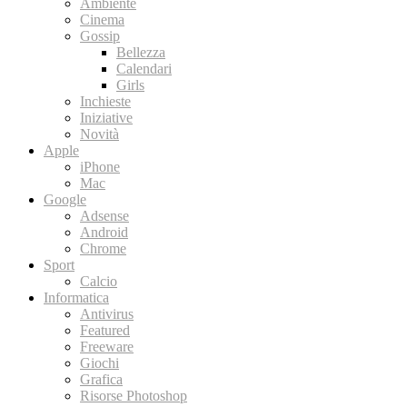
Ambiente
Cinema
Gossip
Bellezza
Calendari
Girls
Inchieste
Iniziative
Novità
Apple
iPhone
Mac
Google
Adsense
Android
Chrome
Sport
Calcio
Informatica
Antivirus
Featured
Freeware
Giochi
Grafica
Risorse Photoshop