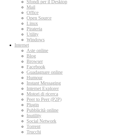
Sfondi per il Desktop
Mail
Office
Open Source
Linux
Pirateria
Utility
Windows
Internet
Aste online
Blog
Browser
Facebook
Guadagnare online
Humour
Instant Messaging
Internet Explorer
Motori di ricerca
Peer to Peer (P2P)
Plugin
Pubblicità online
Inutility
Social Network
Torrent
Trucchi