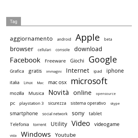
Tag
Apple
aggiornamento
android
beta
browser
download
cellulari
console
Google
Facebook
Giochi
Freeware
Internet
iphone
gratis
Grafica
ipad
immagini
microsoft
mac osx
italia
Linux
Mac
Novità
online
mozilla
Musica
opensource
pc
playstation 3
sicurezza
sistema operativo
skype
sony
smartphone
tablet
social network
Video
Utility
videogame
Telefonia
torrent
Windows
Youtube
vista