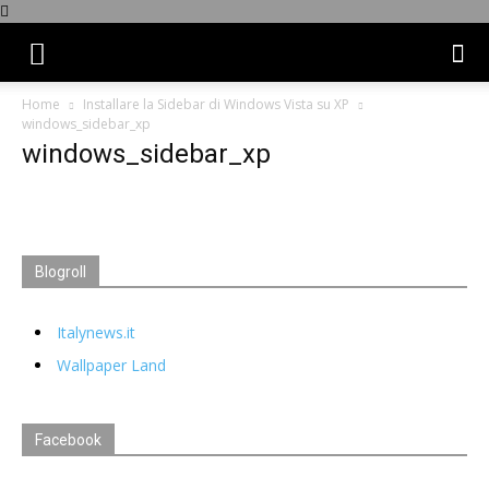
Home
Installare la Sidebar di Windows Vista su XP
windows_sidebar_xp
windows_sidebar_xp
Blogroll
Italynews.it
Wallpaper Land
Facebook