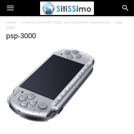
Home
In arrivo Sony PSP-3000, con microfono incorporato
psp-
3000
psp-3000