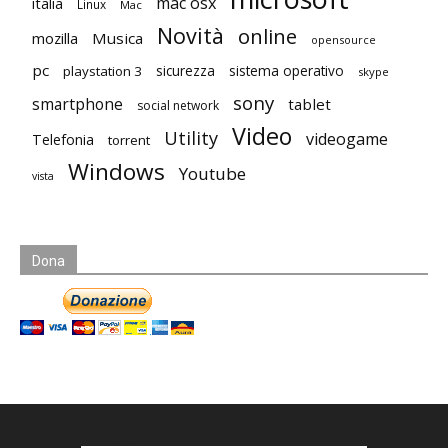
mac osx
italia
Linux
Mac
Novità
online
mozilla
Musica
opensource
pc
playstation 3
sicurezza
sistema operativo
skype
sony
smartphone
tablet
social network
Video
Utility
videogame
Telefonia
torrent
Windows
Youtube
vista
Dona