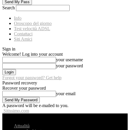
Search
Info
Oroscopo del giorno
Test velocità ADSL
Contattaci
Siti Amici
Sign in
Welcome! Log into your account
your username
your password
Forgot your password? Get help
Password recovery
Recover your password
your email
A password will be e-mailed to you.
Sitissimo.com
Attualità