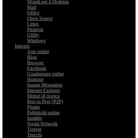
Sfondi per il Desktop
Mail
Office
Open Source
Linux
Pirateria
Utility
Windows
Internet
Aste online
Blog
Browser
Facebook
Guadagnare online
Humour
Instant Messaging
Internet Explorer
Motori di ricerca
Peer to Peer (P2P)
Plugin
Pubblicità online
Inutility
Social Network
Torrent
Trucchi