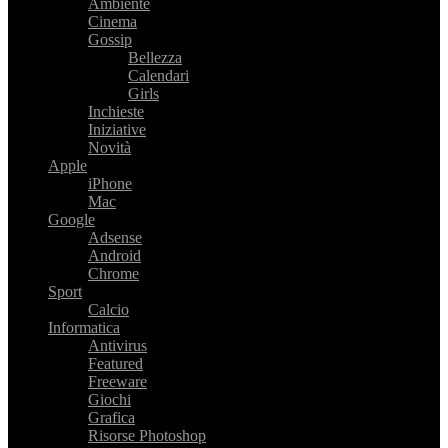
Ambiente
Cinema
Gossip
Bellezza
Calendari
Girls
Inchieste
Iniziative
Novità
Apple
iPhone
Mac
Google
Adsense
Android
Chrome
Sport
Calcio
Informatica
Antivirus
Featured
Freeware
Giochi
Grafica
Risorse Photoshop