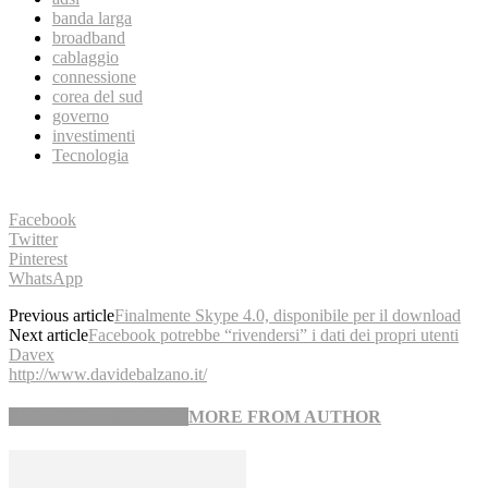
banda larga
broadband
cablaggio
connessione
corea del sud
governo
investimenti
Tecnologia
Facebook
Twitter
Pinterest
WhatsApp
Previous article
Finalmente Skype 4.0, disponibile per il download
Next article
Facebook potrebbe “rivendersi” i dati dei propri utenti
Davex
http://www.davidebalzano.it/
RELATED ARTICLES
MORE FROM AUTHOR