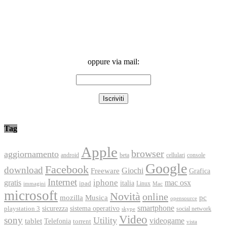
oppure via mail:
Tag
Apple
browser
aggiornamento
android
console
beta
cellulari
Google
Facebook
download
Freeware
Giochi
Grafica
Internet
iphone
gratis
mac osx
italia
ipad
immagini
Linux
Mac
microsoft
Novità
online
Musica
mozilla
pc
opensource
smartphone
playstation 3
sicurezza
sistema operativo
social network
skype
Video
sony
Utility
videogame
tablet
Telefonia
torrent
vista