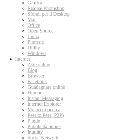
Grafica
Risorse Photoshop
Sfondi per il Desktop
Mail
Office
Open Source
Linux
Pirateria
Utility
Windows
Internet
Aste online
Blog
Browser
Facebook
Guadagnare online
Humour
Instant Messaging
Internet Explorer
Motori di ricerca
Peer to Peer (P2P)
Plugin
Pubblicità online
Inutility
Social Network