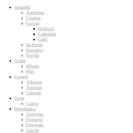
Attualità
Ambiente
Cinema
Gossip
Bellezza
Calendari
Girls
Inchieste
Iniziative
Novità
Apple
iPhone
Mac
Google
Adsense
Android
Chrome
Sport
Calcio
Informatica
Antivirus
Featured
Freeware
Giochi