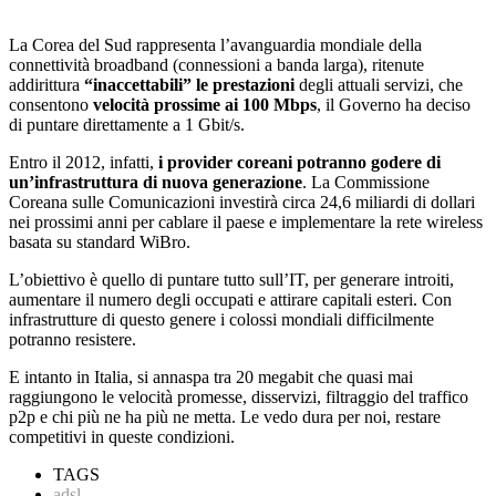
La Corea del Sud rappresenta l’avanguardia mondiale della
connettività broadband (connessioni a banda larga), ritenute
addirittura
“inaccettabili” le prestazioni
degli attuali servizi, che
consentono
velocità prossime ai 100 Mbps
, il Governo ha deciso
di puntare direttamente a 1 Gbit/s.
Entro il 2012, infatti,
i provider coreani potranno godere di
un’infrastruttura di nuova generazione
. La Commissione
Coreana sulle Comunicazioni investirà circa 24,6 miliardi di dollari
nei prossimi anni per cablare il paese e implementare la rete wireless
basata su standard WiBro.
L’obiettivo è quello di puntare tutto sull’IT, per generare introiti,
aumentare il numero degli occupati e attirare capitali esteri. Con
infrastrutture di questo genere i colossi mondiali difficilmente
potranno resistere.
E intanto in Italia, si annaspa tra 20 megabit che quasi mai
raggiungono le velocità promesse, disservizi, filtraggio del traffico
p2p e chi più ne ha più ne metta. Le vedo dura per noi, restare
competitivi in queste condizioni.
TAGS
adsl