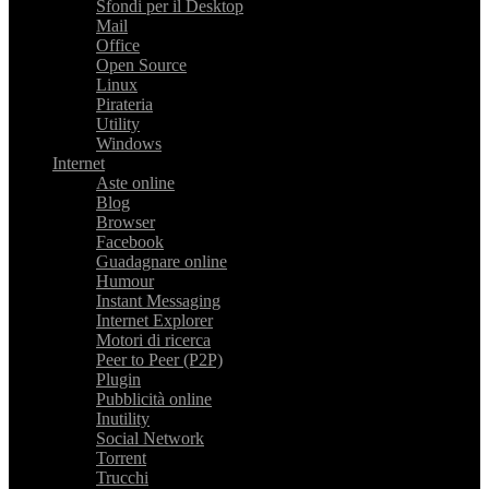
Sfondi per il Desktop
Mail
Office
Open Source
Linux
Pirateria
Utility
Windows
Internet
Aste online
Blog
Browser
Facebook
Guadagnare online
Humour
Instant Messaging
Internet Explorer
Motori di ricerca
Peer to Peer (P2P)
Plugin
Pubblicità online
Inutility
Social Network
Torrent
Trucchi