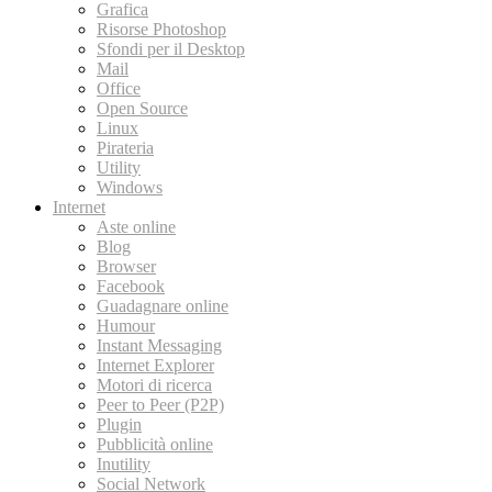
Grafica
Risorse Photoshop
Sfondi per il Desktop
Mail
Office
Open Source
Linux
Pirateria
Utility
Windows
Internet
Aste online
Blog
Browser
Facebook
Guadagnare online
Humour
Instant Messaging
Internet Explorer
Motori di ricerca
Peer to Peer (P2P)
Plugin
Pubblicità online
Inutility
Social Network