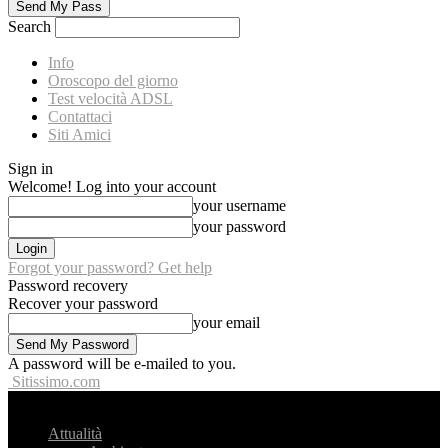
Search
Info
Oroscopo del giorno
Test velocità ADSL
Contattaci
Siti Amici
Sign in
Welcome! Log into your account
your username
your password
Forgot your password? Get help
Password recovery
Recover your password
your email
A password will be e-mailed to you.
Sitissimo.com
Attualità