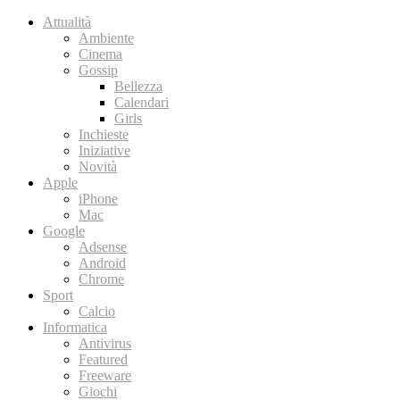
Attualità
Ambiente
Cinema
Gossip
Bellezza
Calendari
Girls
Inchieste
Iniziative
Novità
Apple
iPhone
Mac
Google
Adsense
Android
Chrome
Sport
Calcio
Informatica
Antivirus
Featured
Freeware
Giochi