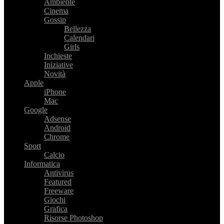
Ambiente
Cinema
Gossip
Bellezza
Calendari
Girls
Inchieste
Iniziative
Novità
Apple
iPhone
Mac
Google
Adsense
Android
Chrome
Sport
Calcio
Informatica
Antivirus
Featured
Freeware
Giochi
Grafica
Risorse Photoshop