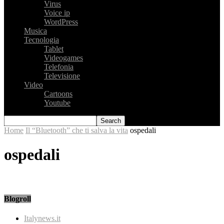
Virus
Voice ip
WordPress
Musica
Tecnologia
Tablet
Videogames
Telefonia
Televisione
Video
Cartoons
Youtube
Home
Il “Bluetooth” che ti salva la vita
ospedali
ospedali
Blogroll
Italynews.it