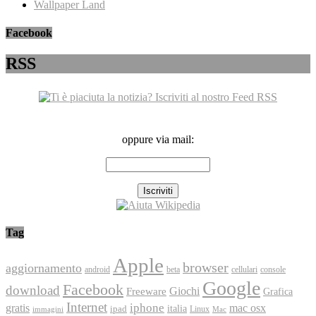
Wallpaper Land
Facebook
RSS
oppure via mail:
Tag
Apple
browser
aggiornamento
android
console
beta
cellulari
Google
Facebook
download
Freeware
Giochi
Grafica
Internet
iphone
gratis
mac osx
italia
ipad
immagini
Linux
Mac