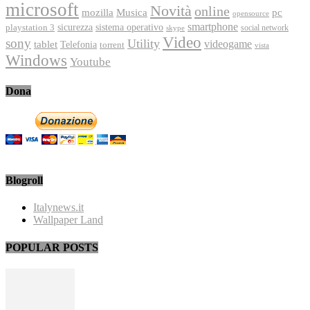
microsoft
Novità
online
Musica
mozilla
pc
opensource
smartphone
playstation 3
sicurezza
sistema operativo
social network
skype
Video
sony
Utility
videogame
tablet
Telefonia
torrent
vista
Windows
Youtube
Dona
Blogroll
Italynews.it
Wallpaper Land
POPULAR POSTS