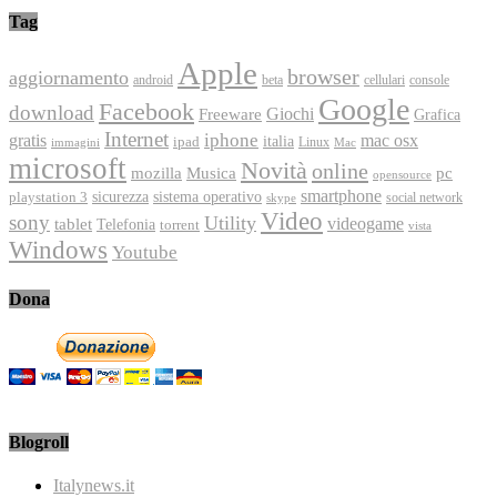
Tag
Apple
browser
aggiornamento
android
console
beta
cellulari
Google
Facebook
download
Freeware
Giochi
Grafica
Internet
iphone
gratis
mac osx
italia
ipad
immagini
Linux
Mac
microsoft
Novità
online
Musica
mozilla
pc
opensource
smartphone
playstation 3
sicurezza
sistema operativo
social network
skype
Video
sony
Utility
videogame
tablet
Telefonia
torrent
vista
Windows
Youtube
Dona
Blogroll
Italynews.it