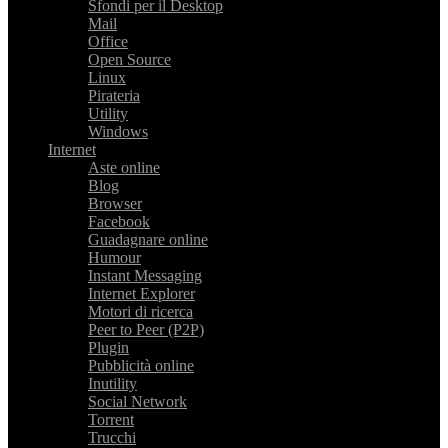
Sfondi per il Desktop
Mail
Office
Open Source
Linux
Pirateria
Utility
Windows
Internet
Aste online
Blog
Browser
Facebook
Guadagnare online
Humour
Instant Messaging
Internet Explorer
Motori di ricerca
Peer to Peer (P2P)
Plugin
Pubblicità online
Inutility
Social Network
Torrent
Trucchi