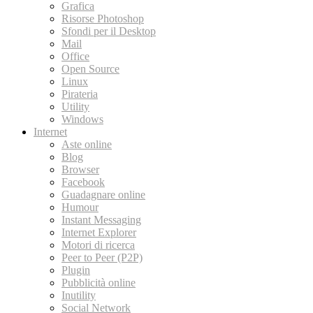
Grafica
Risorse Photoshop
Sfondi per il Desktop
Mail
Office
Open Source
Linux
Pirateria
Utility
Windows
Internet
Aste online
Blog
Browser
Facebook
Guadagnare online
Humour
Instant Messaging
Internet Explorer
Motori di ricerca
Peer to Peer (P2P)
Plugin
Pubblicità online
Inutility
Social Network