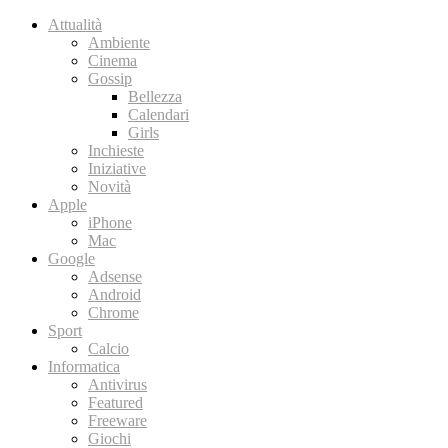
Attualità
Ambiente
Cinema
Gossip
Bellezza
Calendari
Girls
Inchieste
Iniziative
Novità
Apple
iPhone
Mac
Google
Adsense
Android
Chrome
Sport
Calcio
Informatica
Antivirus
Featured
Freeware
Giochi