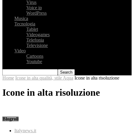
Virus
Voice ip
WordPress
Musica
Tecnologia
Tablet
Videogames
Telefonia
Televisione
Video
Cartoons
Youtube
Home
Icone in alta qualità, stile Aqua
Icone in alta risoluzione
Icone in alta risoluzione
Blogroll
Italynews.it