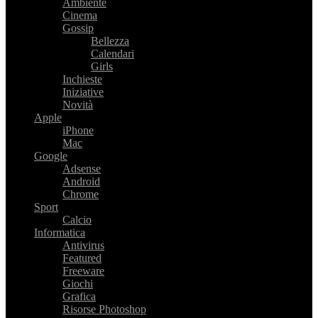
Ambiente
Cinema
Gossip
Bellezza
Calendari
Girls
Inchieste
Iniziative
Novità
Apple
iPhone
Mac
Google
Adsense
Android
Chrome
Sport
Calcio
Informatica
Antivirus
Featured
Freeware
Giochi
Grafica
Risorse Photoshop