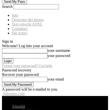
Search
Info
Oroscopo del giorno
Test velocità ADSL
Contattaci
Siti Amici
Sign in
Welcome! Log into your account
your username
your password
Forgot your password? Get help
Password recovery
Recover your password
your email
A password will be e-mailed to you.
Sitissimo.com
Attualità