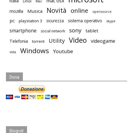
mac osx
italia
Linux
Mac
Novità
online
mozilla
Musica
opensource
pc
playstation 3
sicurezza
sistema operativo
skype
sony
smartphone
tablet
social network
Video
Utility
videogame
Telefonia
torrent
Windows
Youtube
vista
Dona
Blogroll