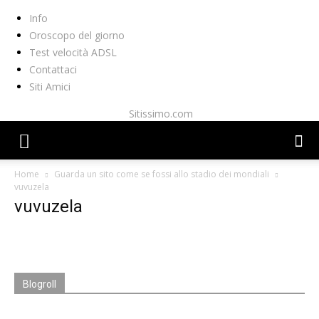
Info
Oroscopo del giorno
Test velocità ADSL
Contattaci
Siti Amici
Sitissimo.com
Home
Guarda un sito come se fossi allo stadio dei mondiali
vuvuzela
vuvuzela
Blogroll