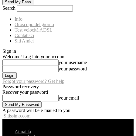
Search
Info
Oroscopo del giorno
Test velocità ADSL
Contattaci
Siti Amici
Sign in
Welcome! Log into your account
your username
your password
Forgot your password? Get help
Password recovery
Recover your password
your email
A password will be e-mailed to you.
Sitissimo.com
Attualità