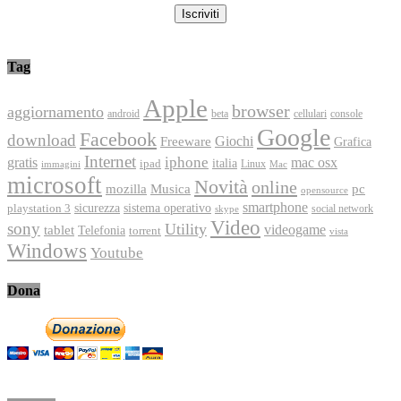
Tag
Apple
browser
aggiornamento
android
console
beta
cellulari
Google
Facebook
download
Freeware
Giochi
Grafica
Internet
iphone
gratis
mac osx
italia
ipad
immagini
Linux
Mac
microsoft
Novità
online
Musica
mozilla
pc
opensource
smartphone
playstation 3
sicurezza
sistema operativo
social network
skype
Video
sony
Utility
videogame
tablet
Telefonia
torrent
vista
Windows
Youtube
Dona