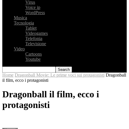
Virus
Voice ip
WordPress
Musica
Tecnologia
Tablet
Videogames
Telefonia
Televisione
Video
Cartoons
Youtube
Home
Dragonball Movie: Le prime voci sui protagonisti
Dragonball
il film, ecco i protagonisti
Dragonball il film, ecco i
protagonisti