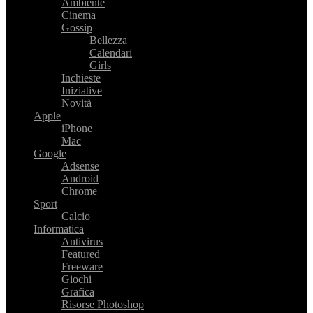
Ambiente
Cinema
Gossip
Bellezza
Calendari
Girls
Inchieste
Iniziative
Novità
Apple
iPhone
Mac
Google
Adsense
Android
Chrome
Sport
Calcio
Informatica
Antivirus
Featured
Freeware
Giochi
Grafica
Risorse Photoshop