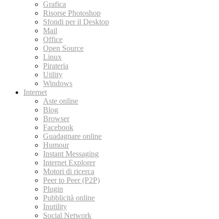
Grafica
Risorse Photoshop
Sfondi per il Desktop
Mail
Office
Open Source
Linux
Pirateria
Utility
Windows
Internet
Aste online
Blog
Browser
Facebook
Guadagnare online
Humour
Instant Messaging
Internet Explorer
Motori di ricerca
Peer to Peer (P2P)
Plugin
Pubblicità online
Inutility
Social Network