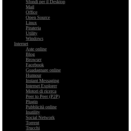
Sfondi per il Desktop
Mail
Office
Open Source
Linux
Pirateria
Utility
Windows
Internet
Aste online
Blog
Browser
Facebook
Guadagnare online
Humour
Instant Messaging
Internet Explorer
Motori di ricerca
Peer to Peer (P2P)
Plugin
Pubblicità online
Inutility
Social Network
Torrent
Trucchi