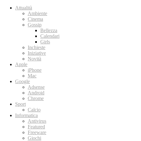
Attualità
Ambiente
Cinema
Gossip
Bellezza
Calendari
Girls
Inchieste
Iniziative
Novità
Apple
iPhone
Mac
Google
Adsense
Android
Chrome
Sport
Calcio
Informatica
Antivirus
Featured
Freeware
Giochi