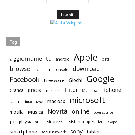
Tag
Apple
aggiornamento
android
beta
browser
download
cellulari
console
Google
Facebook
Giochi
Freeware
Internet
iphone
gratis
Grafica
ipad
immagini
microsoft
mac osx
italia
Linux
Mac
Novità
online
mozilla
Musica
opensource
pc
playstation 3
sicurezza
sistema operativo
skype
sony
smartphone
tablet
social network