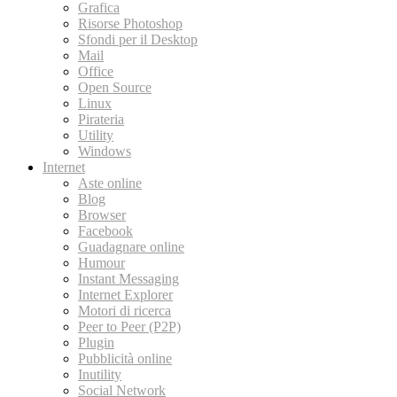
Grafica
Risorse Photoshop
Sfondi per il Desktop
Mail
Office
Open Source
Linux
Pirateria
Utility
Windows
Internet
Aste online
Blog
Browser
Facebook
Guadagnare online
Humour
Instant Messaging
Internet Explorer
Motori di ricerca
Peer to Peer (P2P)
Plugin
Pubblicità online
Inutility
Social Network