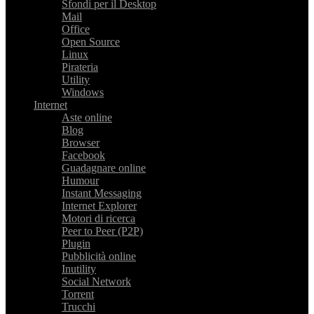
Sfondi per il Desktop
Mail
Office
Open Source
Linux
Pirateria
Utility
Windows
Internet
Aste online
Blog
Browser
Facebook
Guadagnare online
Humour
Instant Messaging
Internet Explorer
Motori di ricerca
Peer to Peer (P2P)
Plugin
Pubblicità online
Inutility
Social Network
Torrent
Trucchi