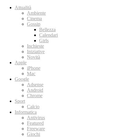
Attualità
Ambiente
Cinema
Gossip
Bellezza
Calendari
Girls
Inchieste
Iniziative
Novità
Apple
iPhone
Mac
Google
Adsense
Android
Chrome
Sport
Calcio
Informatica
Antivirus
Featured
Freeware
Giochi