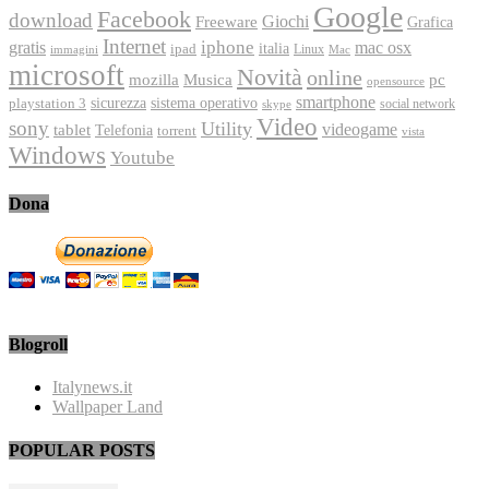
Google
Facebook
download
Freeware
Giochi
Grafica
Internet
iphone
gratis
mac osx
italia
ipad
immagini
Linux
Mac
microsoft
Novità
online
Musica
mozilla
pc
opensource
smartphone
playstation 3
sicurezza
sistema operativo
social network
skype
Video
sony
Utility
videogame
tablet
Telefonia
torrent
vista
Windows
Youtube
Dona
Blogroll
Italynews.it
Wallpaper Land
POPULAR POSTS