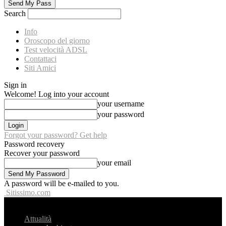
Search
Info
Oroscopo del giorno
Test velocità ADSL
Contattaci
Siti Amici
Sign in
Welcome! Log into your account
your username
your password
Forgot your password? Get help
Password recovery
Recover your password
your email
A password will be e-mailed to you.
Sitissimo.com
Attualità