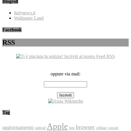
Blogroll
Italynews.it
Wallpaper Land
Facebook
RSS
oppure via mail:
Tag
Apple
browser
aggiornamento
android
console
beta
cellulari