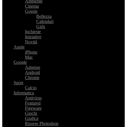
Ambiente
Cinema
Gossip
Bellezza
Calendari
Girls
Inchieste
Iniziative
Novità
Apple
iPhone
Mac
Google
Adsense
Android
Chrome
Sport
Calcio
Informatica
Antivirus
Featured
Freeware
Giochi
Grafica
Risorse Photoshop