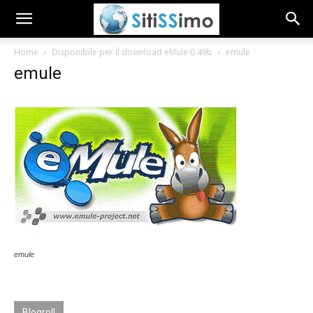
Home
Disponibile per il download eMule 0.49b
emule
emule
emule
Blogroll