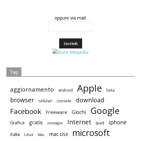
oppure via mail:
Tag
Apple
aggiornamento
android
beta
browser
download
cellulari
console
Google
Facebook
Giochi
Freeware
Internet
iphone
gratis
Grafica
ipad
immagini
microsoft
mac osx
italia
Linux
Mac