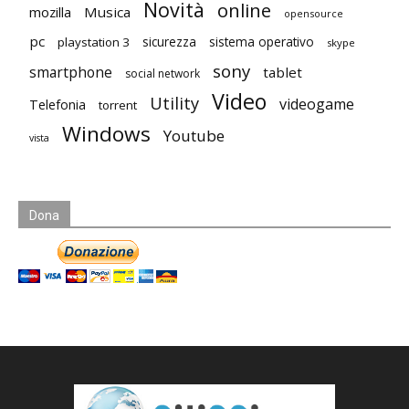
Novità
online
mozilla
Musica
opensource
pc
playstation 3
sicurezza
sistema operativo
skype
sony
smartphone
tablet
social network
Video
Utility
videogame
Telefonia
torrent
Windows
Youtube
vista
Dona