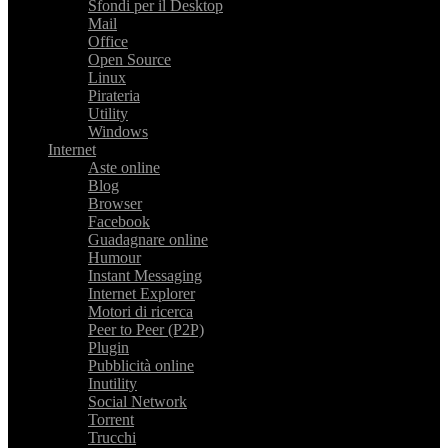
Sfondi per il Desktop
Mail
Office
Open Source
Linux
Pirateria
Utility
Windows
Internet
Aste online
Blog
Browser
Facebook
Guadagnare online
Humour
Instant Messaging
Internet Explorer
Motori di ricerca
Peer to Peer (P2P)
Plugin
Pubblicità online
Inutility
Social Network
Torrent
Trucchi