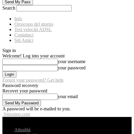
Search
Info
Oroscopo del giorno
Test velocità ADSL
Contattaci
Siti Amici
Sign in
Welcome! Log into your account
your username
your password
Forgot your password? Get help
Password recovery
Recover your password
your email
A password will be e-mailed to you.
Sitissimo.com
Attualità