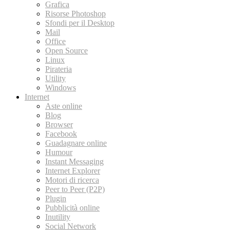
Grafica
Risorse Photoshop
Sfondi per il Desktop
Mail
Office
Open Source
Linux
Pirateria
Utility
Windows
Internet
Aste online
Blog
Browser
Facebook
Guadagnare online
Humour
Instant Messaging
Internet Explorer
Motori di ricerca
Peer to Peer (P2P)
Plugin
Pubblicità online
Inutility
Social Network