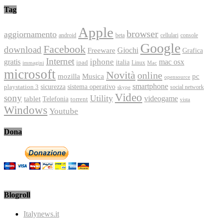
Tag
Apple
browser
aggiornamento
android
console
beta
cellulari
Google
Facebook
download
Freeware
Giochi
Grafica
Internet
iphone
gratis
mac osx
italia
ipad
immagini
Linux
Mac
microsoft
Novità
online
Musica
mozilla
pc
opensource
smartphone
playstation 3
sicurezza
sistema operativo
social network
skype
Video
sony
Utility
videogame
tablet
Telefonia
torrent
vista
Windows
Youtube
Dona
Blogroll
Italynews.it