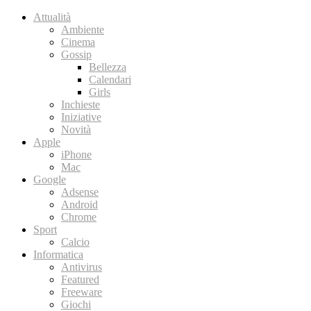
Attualità
Ambiente
Cinema
Gossip
Bellezza
Calendari
Girls
Inchieste
Iniziative
Novità
Apple
iPhone
Mac
Google
Adsense
Android
Chrome
Sport
Calcio
Informatica
Antivirus
Featured
Freeware
Giochi