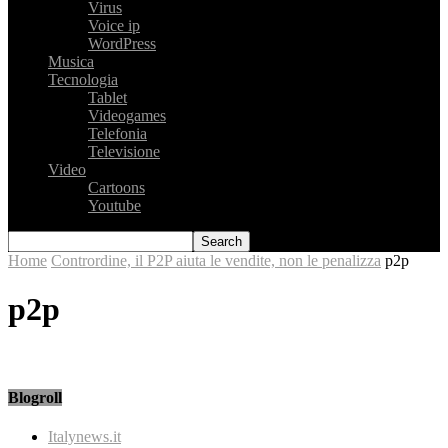
Virus
Voice ip
WordPress
Musica
Tecnologia
Tablet
Videogames
Telefonia
Televisione
Video
Cartoons
Youtube
Home
Contrordine, il P2P aiuta le vendite, non le penalizza
p2p
p2p
Blogroll
Italynews.it