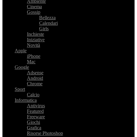
Ambiente
Cinema
Gossip
Bellezza
Calendari
Girls
Inchieste
Iniziative
Novità
Apple
iPhone
Mac
Google
Adsense
Android
Chrome
Sport
Calcio
Informatica
Antivirus
Featured
Freeware
Giochi
Grafica
Risorse Photoshop