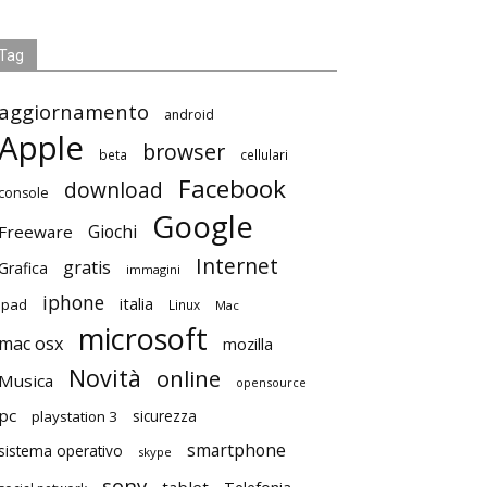
Tag
aggiornamento
android
Apple
browser
beta
cellulari
Facebook
download
console
Google
Giochi
Freeware
Internet
gratis
Grafica
immagini
iphone
italia
ipad
Linux
Mac
microsoft
mac osx
mozilla
Novità
online
Musica
opensource
pc
playstation 3
sicurezza
smartphone
sistema operativo
skype
sony