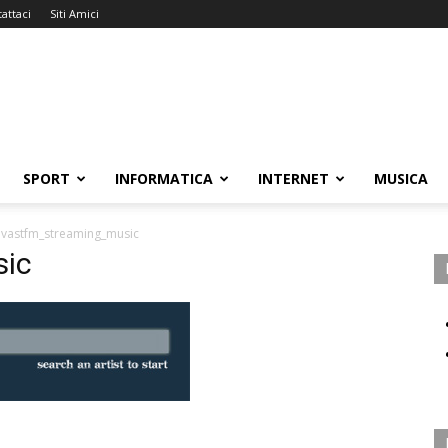
attaci
Siti Amici
SPORT
INFORMATICA
INTERNET
MUSICA
vastfm_streaming_music
sic