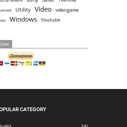
tablet
Telefonia
social network
Video
Utility
videogame
torrent
Windows
Youtube
vista
Dona
OPULAR CATEGORY
tualità
345