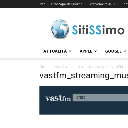
Info
Oroscopo del giorno
Test velocità ADSL
Cont
Sitissimo.com
ATTUALITÀ
APPLE
GOOGLE
Home
Ascolta la musica in streaming con VastFM
vastfm_streaming_mu