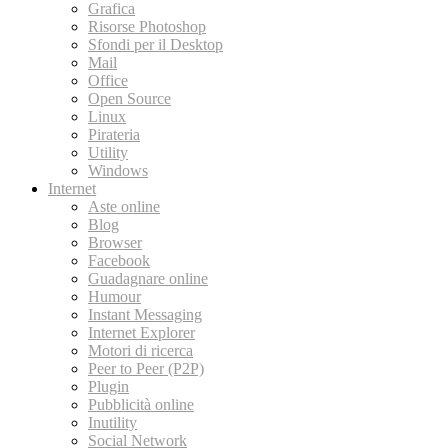
Grafica
Risorse Photoshop
Sfondi per il Desktop
Mail
Office
Open Source
Linux
Pirateria
Utility
Windows
Internet
Aste online
Blog
Browser
Facebook
Guadagnare online
Humour
Instant Messaging
Internet Explorer
Motori di ricerca
Peer to Peer (P2P)
Plugin
Pubblicità online
Inutility
Social Network