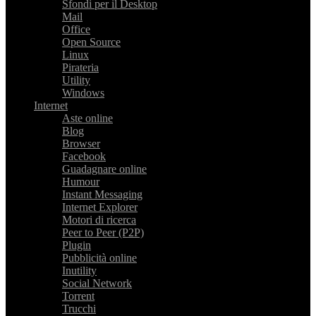
Sfondi per il Desktop
Mail
Office
Open Source
Linux
Pirateria
Utility
Windows
Internet
Aste online
Blog
Browser
Facebook
Guadagnare online
Humour
Instant Messaging
Internet Explorer
Motori di ricerca
Peer to Peer (P2P)
Plugin
Pubblicità online
Inutility
Social Network
Torrent
Trucchi