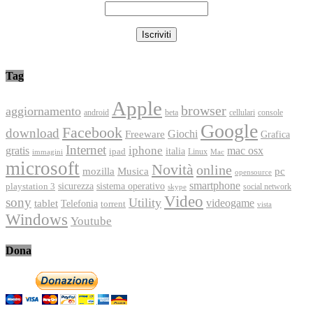
Tag
Apple
browser
aggiornamento
android
console
beta
cellulari
Google
Facebook
download
Freeware
Giochi
Grafica
Internet
iphone
gratis
mac osx
italia
ipad
immagini
Linux
Mac
microsoft
Novità
online
Musica
mozilla
pc
opensource
smartphone
playstation 3
sicurezza
sistema operativo
social network
skype
Video
sony
Utility
videogame
tablet
Telefonia
torrent
vista
Windows
Youtube
Dona