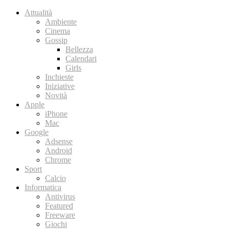
Attualità
Ambiente
Cinema
Gossip
Bellezza
Calendari
Girls
Inchieste
Iniziative
Novità
Apple
iPhone
Mac
Google
Adsense
Android
Chrome
Sport
Calcio
Informatica
Antivirus
Featured
Freeware
Giochi