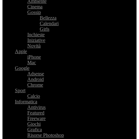
Ambiente
Cinema
Gossip
Bellezza
Calendari
Girls
Inchieste
Iniziative
Novità
Apple
iPhone
Mac
Google
Adsense
Android
Chrome
Sport
Calcio
Informatica
Antivirus
Featured
Freeware
Giochi
Grafica
Risorse Photoshop