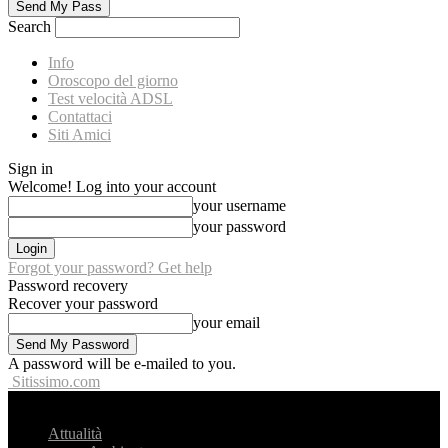
Search
Info
Oroscopo del giorno
Test velocità ADSL
Contattaci
Siti Amici
Sign in
Welcome! Log into your account
your username
your password
Forgot your password? Get help
Password recovery
Recover your password
your email
A password will be e-mailed to you.
Sitissimo.com
Attualità