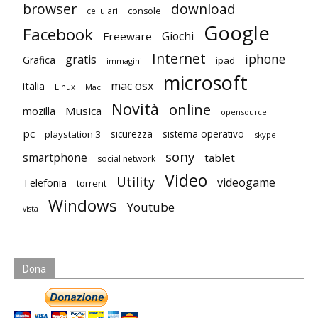
browser
download
cellulari
console
Google
Facebook
Giochi
Freeware
Internet
iphone
gratis
Grafica
ipad
immagini
microsoft
mac osx
italia
Linux
Mac
Novità
online
mozilla
Musica
opensource
pc
playstation 3
sicurezza
sistema operativo
skype
sony
smartphone
tablet
social network
Video
Utility
videogame
Telefonia
torrent
Windows
Youtube
vista
Dona