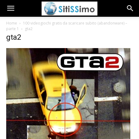
Home
100 videogiochi gratis da scaricare subito (abandonware) –
parte 1
gta2
gta2