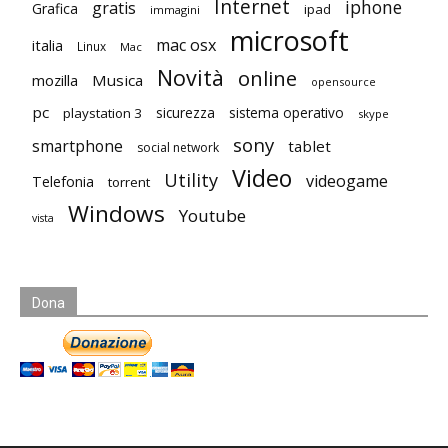
Internet
iphone
gratis
Grafica
ipad
immagini
microsoft
mac osx
italia
Linux
Mac
Novità
online
mozilla
Musica
opensource
pc
playstation 3
sicurezza
sistema operativo
skype
sony
smartphone
tablet
social network
Video
Utility
videogame
Telefonia
torrent
Windows
Youtube
vista
Dona